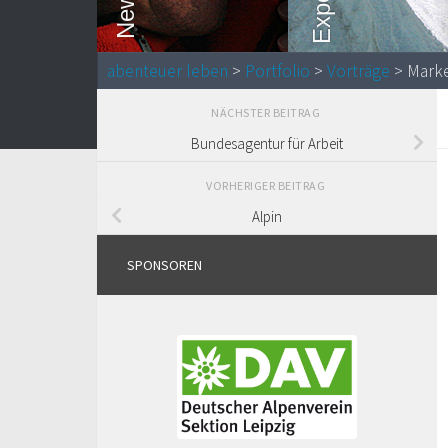
abenteuer leben
>
Portfolio
>
Vorträge
>
Marke
NÄCHSTER BEITRAG
Bundesagentur für Arbeit
VORHERIGER BEITRAG
Alpin
SPONSOREN