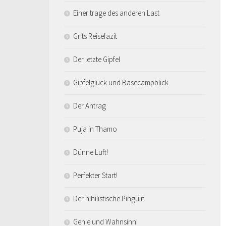
Einer trage des anderen Last
Grits Reisefazit
Der letzte Gipfel
Gipfelglück und Basecampblick
Der Antrag
Puja in Thamo
Dünne Luft!
Perfekter Start!
Der nihilistische Pinguin
Genie und Wahnsinn!