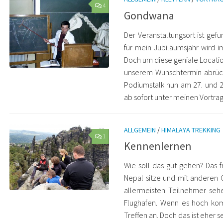
4
Gondwana
Der Veranstaltungsort ist gefu
für mein Jubiläumsjahr wird 
Doch um diese geniale Locati
unserem Wunschtermin abrück
Podiumstalk nun am 27. und 
ab sofort unter meinen Vortra
ALLGEMEIN
/
HIMALAYA TREKKING
1
Kennenlernen
Wie soll das gut gehen? Das 
Nepal sitze und mit anderen 
allermeisten Teilnehmer seh
Flughafen. Wenn es hoch kom
Treffen an. Doch das ist eher s