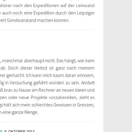
hörer nach den Expeditionen auf der Leinwand
rte auch noch eine Expedition durch den Leipziger
swelt Gondwanaland machen können.
 manchmal überhaupt nicht. Das hängt, wie kann
 ab. Doch dieser Herbst ist ganz nach meinem
rer gemacht. Ich kann mich kaum daran erinnern,
g in Versuchung geführt worden zu sein. Anstatt
ß brav zu Hause am Rechner an neuen Ideen und
tzen oder neue Projekte vorzubereiten, zieht es
gs hält sich mein schlechtes Gewissen in Grenzen,
m eine ganze Menge.
GE
8. OKTOBER 2013