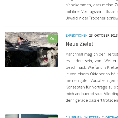
hinbekommen, dass meine Zu
mit ihrer Vortrags-eintrittska
Urwald in der Tropenerlebni
EXPEDITIONEN
23. OKTOBER 2013
1
Neue Ziele!
Manchmal mag ich den Herbst,
es anders sein, vom Wetter
Geschmack. Wie für uns Klette
je von einem Oktober so häufi
meinen guten Vorsätzen gemä
Konzepten für Vorträge zu si
mich andauernd raus. Allerdin
denn gerade passiert trotzde
ALLGEMEIN
/
KLETTERN
/
VORTRÄ