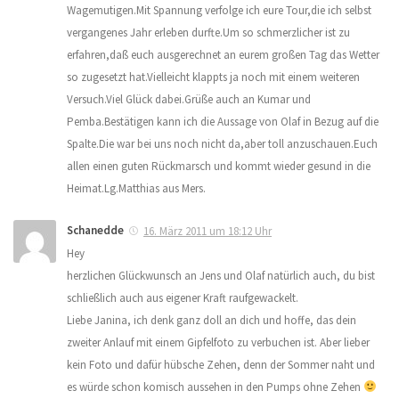
Wagemutigen.Mit Spannung verfolge ich eure Tour,die ich selbst
vergangenes Jahr erleben durfte.Um so schmerzlicher ist zu
erfahren,daß euch ausgerechnet an eurem großen Tag das Wetter
so zugesetzt hat.Vielleicht klappts ja noch mit einem weiteren
Versuch.Viel Glück dabei.Grüße auch an Kumar und
Pemba.Bestätigen kann ich die Aussage von Olaf in Bezug auf die
Spalte.Die war bei uns noch nicht da,aber toll anzuschauen.Euch
allen einen guten Rückmarsch und kommt wieder gesund in die
Heimat.Lg.Matthias aus Mers.
Schanedde
16. März 2011 um 18:12 Uhr
Hey
herzlichen Glückwunsch an Jens und Olaf natürlich auch, du bist
schließlich auch aus eigener Kraft raufgewackelt.
Liebe Janina, ich denk ganz doll an dich und hoffe, das dein
zweiter Anlauf mit einem Gipfelfoto zu verbuchen ist. Aber lieber
kein Foto und dafür hübsche Zehen, denn der Sommer naht und
es würde schon komisch aussehen in den Pumps ohne Zehen