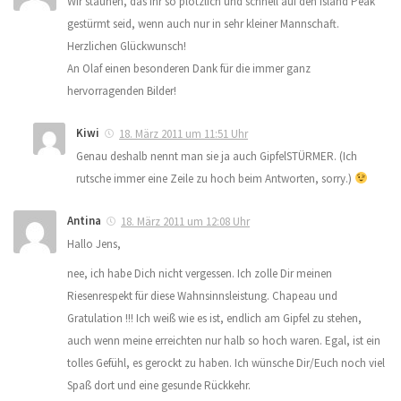
Wir staunen, das Ihr so plötzlich und schnell auf den Island Peak
gestürmt seid, wenn auch nur in sehr kleiner Mannschaft.
Herzlichen Glückwunsch!
An Olaf einen besonderen Dank für die immer ganz
hervorragenden Bilder!
Kiwi
18. März 2011 um 11:51 Uhr
Genau deshalb nennt man sie ja auch GipfelSTÜRMER. (Ich
rutsche immer eine Zeile zu hoch beim Antworten, sorry.)
Antina
18. März 2011 um 12:08 Uhr
Hallo Jens,
nee, ich habe Dich nicht vergessen. Ich zolle Dir meinen
Riesenrespekt für diese Wahnsinnsleistung. Chapeau und
Gratulation !!! Ich weiß wie es ist, endlich am Gipfel zu stehen,
auch wenn meine erreichten nur halb so hoch waren. Egal, ist ein
tolles Gefühl, es gerockt zu haben. Ich wünsche Dir/Euch noch viel
Spaß dort und eine gesunde Rückkehr.