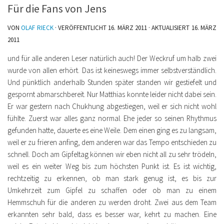
Für die Fans von Jens
VON
OLAF RIECK
· VERÖFFENTLICHT
16. MÄRZ 2011
· AKTUALISIERT
16. MÄRZ
2011
und für alle anderen Leser natürlich auch! Der Weckruf um halb zwei
wurde von allen erhört. Das ist keineswegs immer selbstverständlich.
Und pünktlich anderhalb Stunden später standen wir gestiefelt und
gespornt abmarschbereit. Nur Matthias konnte leider nicht dabei sein.
Er war gestern nach Chukhung abgestiegen, weil er sich nicht wohl
fühlte.
Zuerst war alles ganz normal. Ehe jeder so seinen Rhythmus
gefunden hatte, dauerte es eine Weile. Dem einen ging es zu langsam,
weil er zu frieren anfing, dem anderen war das Tempo entschieden zu
schnell. Doch am Gipfeltag können wir eben nicht all zu sehr trödeln,
weil es ein weiter Weg bis zum höchsten Punkt ist. Es ist wichtig,
rechtzeitig zu erkennen, ob man stark genug ist, es bis zur
Umkehrzeit zum Gipfel zu schaffen oder ob man zu einem
Hemmschuh für die anderen zu werden droht. Zwei aus dem Team
erkannten sehr bald, dass es besser war, kehrt zu machen. Eine