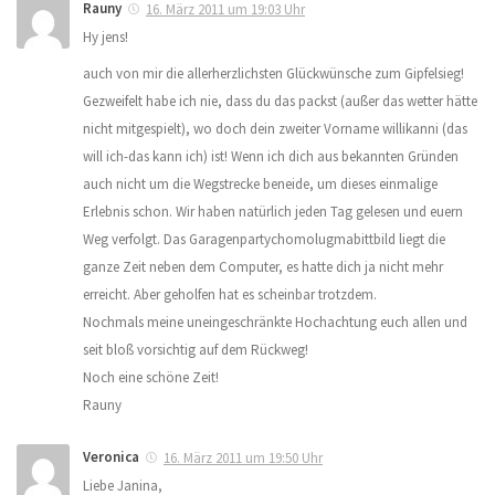
Rauny
16. März 2011 um 19:03 Uhr
Hy jens!
auch von mir die allerherzlichsten Glückwünsche zum Gipfelsieg!
Gezweifelt habe ich nie, dass du das packst (außer das wetter hätte
nicht mitgespielt), wo doch dein zweiter Vorname willikanni (das
will ich-das kann ich) ist! Wenn ich dich aus bekannten Gründen
auch nicht um die Wegstrecke beneide, um dieses einmalige
Erlebnis schon. Wir haben natürlich jeden Tag gelesen und euern
Weg verfolgt. Das Garagenpartychomolugmabittbild liegt die
ganze Zeit neben dem Computer, es hatte dich ja nicht mehr
erreicht. Aber geholfen hat es scheinbar trotzdem.
Nochmals meine uneingeschränkte Hochachtung euch allen und
seit bloß vorsichtig auf dem Rückweg!
Noch eine schöne Zeit!
Rauny
Veronica
16. März 2011 um 19:50 Uhr
Liebe Janina,