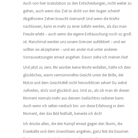
Auch von hier Gratulation zu den Entscheidungen, nicht weiter zu
gehen, auch wenn das Ziel so dicht vor den Augen scheint!
Abgefrorene Zehen braucht niemand! Und wenn die Kräfte
nachlassen, kann es mehr zu einer Gefahr werden, als das man
Freude erlebt – auch wenn die eigene Enttäuschung noch so groß
ist. Manchmal werden uns unsere Grenzen aufdiktiert – und wir
sollten sie akzeptieren – und ein ander mal unter anderen
Vorraussetzungen erneut angehen. Davor ziehe ich meinen Hut!
Und jetzt zu Jens: Mir würden keine Worte einfallen, hätte ich dein
glückliches, warm vermümmeltes Gesicht unter der Brille, der
Mütze und dem Gesichtsfell nicht hervorblitzen sehen! Du siehst
zufrieden, stolz und glücklich aus. Und so, als ob man dir diesen
Moment niemals mehr aus deinem Gedächtnis radieren kann.
Auch wenn ich selten neidisch bin: um diese Erfahrung in dem
Moment, den das Bild festhält, beneide ich dich!
Ich drücke allen, die den Kampf erneut gegen den Sturm, die
Eiseskälte und dem Unwohlsein angehen, ganz fest die Daumen