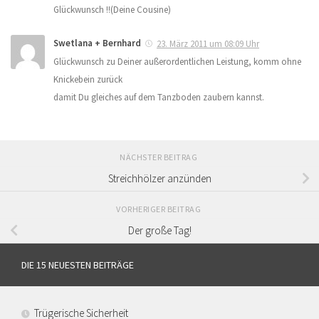
Glückwunsch !!(Deine Cousine)
Swetlana + Bernhard
23. März 2011 um 08:09 Uhr
Glückwunsch zu Deiner außerordentlichen Leistung, komm ohne
Knickebein zurück
damit Du gleiches auf dem Tanzboden zaubern kannst.
NÄCHSTER BEITRAG
Streichhölzer anzünden
VORHERIGER BEITRAG
Der große Tag!
DIE 15 NEUESTEN BEITRÄGE
Trügerische Sicherheit