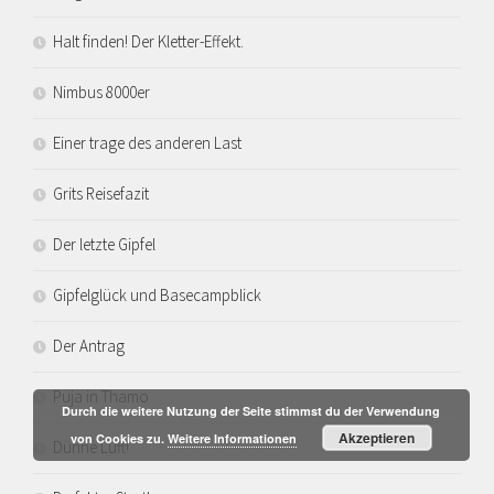
Halt finden! Der Kletter-Effekt.
Nimbus 8000er
Einer trage des anderen Last
Grits Reisefazit
Der letzte Gipfel
Gipfelglück und Basecampblick
Der Antrag
Puja in Thamo
Durch die weitere Nutzung der Seite stimmst du der Verwendung
Akzeptieren
von Cookies zu.
Weitere Informationen
Dünne Luft!