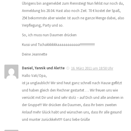
Übrigens bin angemeldet zum Rennsteig! Nun fehlst nur noch du,
Anmeldung bis 28.04. Hast also noch Zeit. 70 € kostet der Spaß,
25€ bekommste aber wieder. Ist auch ne ganze Menge dabei, also
Verpflegung, Party und so.
So, ich muss nun Daumen drücken
Kussi und Tschakkkkkkaaaaaaaaaaa!!!!!!!!!!!!!!!!!
Deine Jeannette
Daniel, Yannik und Alette
16. März 2011 um 18:50 Uhr
Hallo Vati/Opa,
ist ja unglaublich! Wir sind heut ganz schnell nach Hause geflitzt
und haben gleich den Rechner gestartet … Wir freuen uns wie
verrückt mit Dir und sind sehr stolz – auf Dich und alle anderen in
der Gruppe!!! Wir drücken die Daumen, dass Ihr beim zweiten
Anlauf mehr Glück habt und wünschen uns, dass Ihr alle gesund
und munter zurückkehrt!!! Ganz liebe Grüße