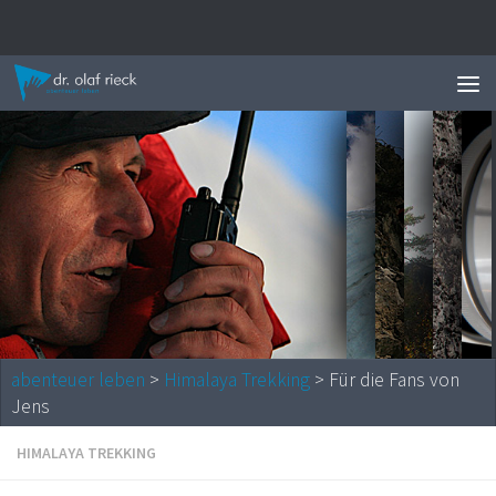
Zum Inhalt springen
News 
abenteuer leben
>
Himalaya Trekking
> Für die Fans von
Jens
HIMALAYA TREKKING