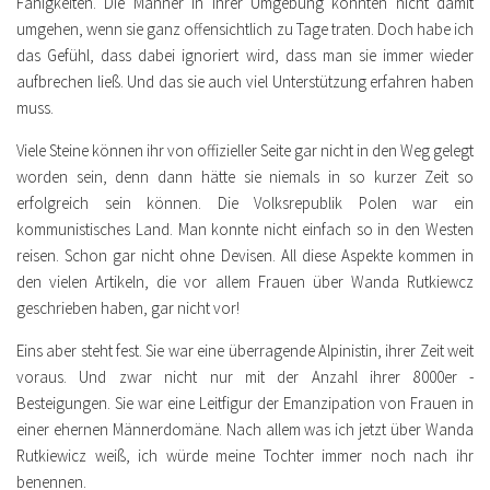
Fähigkeiten. Die Männer in ihrer Umgebung konnten nicht damit
umgehen, wenn sie ganz offensichtlich zu Tage traten. Doch habe ich
das Gefühl, dass dabei ignoriert wird, dass man sie immer wieder
aufbrechen ließ. Und das sie auch viel Unterstützung erfahren haben
muss.
Viele Steine können ihr von offizieller Seite gar nicht in den Weg gelegt
worden sein, denn dann hätte sie niemals in so kurzer Zeit so
erfolgreich sein können. Die Volksrepublik Polen war ein
kommunistisches Land. Man konnte nicht einfach so in den Westen
reisen. Schon gar nicht ohne Devisen. All diese Aspekte kommen in
den vielen Artikeln, die vor allem Frauen über Wanda Rutkiewcz
geschrieben haben, gar nicht vor!
Eins aber steht fest. Sie war eine überragende Alpinistin, ihrer Zeit weit
voraus. Und zwar nicht nur mit der Anzahl ihrer 8000er -
Besteigungen. Sie war eine Leitfigur der Emanzipation von Frauen in
einer ehernen Männerdomäne. Nach allem was ich jetzt über Wanda
Rutkiewicz weiß, ich würde meine Tochter immer noch nach ihr
benennen.