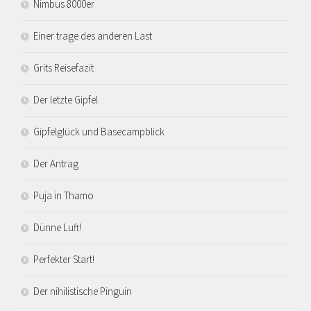
Nimbus 8000er
Einer trage des anderen Last
Grits Reisefazit
Der letzte Gipfel
Gipfelglück und Basecampblick
Der Antrag
Puja in Thamo
Dünne Luft!
Perfekter Start!
Der nihilistische Pinguin