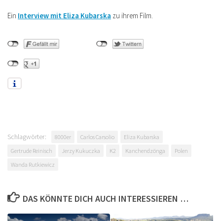
Ein
Interview mit Eliza Kubarska
zu ihrem Film.
Schlagwörter:
8000er
Carlos Carsolio
Eliza Kubarska
Gertrude Reinisch
Jerzy Kukuczka
K2
Kanchendzönga
Polen
Wanda Rutkiewicz
DAS KÖNNTE DICH AUCH INTERESSIEREN …