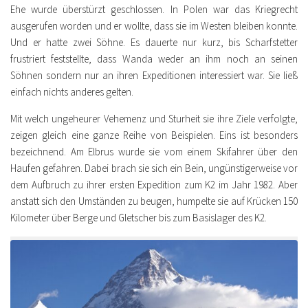
Ehe wurde überstürzt geschlossen. In Polen war das Kriegrecht
ausgerufen worden und er wollte, dass sie im Westen bleiben konnte.
Und er hatte zwei Söhne. Es dauerte nur kurz, bis Scharfstetter
frustriert feststellte, dass Wanda weder an ihm noch an seinen
Söhnen sondern nur an ihren Expeditionen interessiert war. Sie ließ
einfach nichts anderes gelten.
Mit welch ungeheurer Vehemenz und Sturheit sie ihre Ziele verfolgte,
zeigen gleich eine ganze Reihe von Beispielen. Eins ist besonders
bezeichnend. Am Elbrus wurde sie vom einem Skifahrer über den
Haufen gefahren. Dabei brach sie sich ein Bein, ungünstigerweise vor
dem Aufbruch zu ihrer ersten Expedition zum K2 im Jahr 1982. Aber
anstatt sich den Umständen zu beugen, humpelte sie auf Krücken 150
Kilometer über Berge und Gletscher bis zum Basislager des K2.