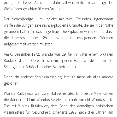
prägten ihr Leben. Als sie fünf Jahre alt war, verlor sie auf tragische
Weise ihren geliebten älteren Bruder.
Der siebenjährige Jurek spielte mit zwei Freunden. Irgendwann
warfen die Jungen eine nicht explodierte Granate, die sie in der Nähe
gefunden hatten, in das Lagerfeuer. Die Explosion war so stark, dass
die Überreste ihrer Körper von den umliegenden Bäumen
aufgesammelt werden mussten.
Am 6. Dezember 1972, Wanda war 29, fiel ihr Vater einem brutalen
Raubmord zum Opfer. In seinem eigenen Haus wurde ihm mit 11
Schlägen der Schädel mit einer Axt zertrümmert.
Doch ein anderer Schicksalsschlag, hat sie mehr als alles andere
getroffen.
Wanda Rutkiewicz war zwei Mal verheiratet. Und beide Male kamen
die Männer nicht mit Wandas Bergleidenschaft zurecht. Wandas erste
Ehe mit Wojtek Rutkiewicz, dem Sohn des damaligen polnischen
Vizeministers für Gesundheit, scheiterte 1973 nach drei Jahren am