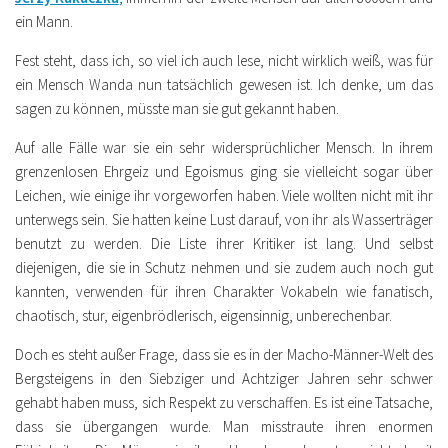
ein Mann.
Fest steht, dass ich, so viel ich auch lese, nicht wirklich weiß, was für
ein Mensch Wanda nun tatsächlich gewesen ist. Ich denke, um das
sagen zu können, müsste man sie gut gekannt haben.
Auf alle Fälle war sie ein sehr widersprüchlicher Mensch. In ihrem
grenzenlosen Ehrgeiz und Egoismus ging sie vielleicht sogar über
Leichen, wie einige ihr vorgeworfen haben. Viele wollten nicht mit ihr
unterwegs sein. Sie hatten keine Lust darauf, von ihr als Wasserträger
benutzt zu werden. Die Liste ihrer Kritiker ist lang. Und selbst
diejenigen, die sie in Schutz nehmen und sie zudem auch noch gut
kannten, verwenden für ihren Charakter Vokabeln wie fanatisch,
chaotisch, stur, eigenbrödlerisch, eigensinnig, unberechenbar.
Doch es steht außer Frage, dass sie es in der Macho-Männer-Welt des
Bergsteigens in den Siebziger und Achtziger Jahren sehr schwer
gehabt haben muss, sich Respekt zu verschaffen. Es ist eine Tatsache,
dass sie übergangen wurde. Man misstraute ihren enormen