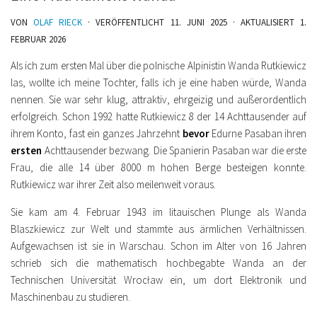
VON
OLAF RIECK
· VERÖFFENTLICHT
11. JUNI 2025
· AKTUALISIERT
1.
FEBRUAR 2026
Als ich zum ersten Mal über die polnische Alpinistin Wanda Rutkiewicz
las, wollte ich meine Tochter, falls ich je eine haben würde, Wanda
nennen. Sie war sehr klug, attraktiv, ehrgeizig und außerordentlich
erfolgreich. Schon 1992 hatte Rutkiewicz 8 der 14 Achttausender auf
ihrem Konto, fast ein ganzes Jahrzehnt
bevor
Edurne Pasaban ihren
ersten
Achttausender bezwang. Die Spanierin Pasaban war die erste
Frau, die alle 14 über 8000 m hohen Berge besteigen konnte.
Rutkiewicz war ihrer Zeit also meilenweit voraus.
Sie kam am 4. Februar 1943 im litauischen Plunge als Wanda
Blaszkiewicz zur Welt und stammte aus ärmlichen Verhältnissen.
Aufgewachsen ist sie in Warschau. Schon im Alter von 16 Jahren
schrieb sich die mathematisch hochbegabte Wanda an der
Technischen Universität Wrocław ein, um dort Elektronik und
Maschinenbau zu studieren.