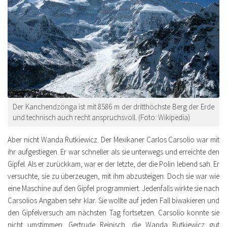
Der Kanchendzönga ist mit 8586 m der dritthöchste Berg der Erde
und technisch auch recht anspruchsvoll. (Foto: Wikipedia)
Aber nicht Wanda Rutkiewicz. Der Mexikaner Carlos Carsolio war mit
ihr aufgestiegen. Er war schneller als sie unterwegs und erreichte den
Gipfel. Als er zurückkam, war er der letzte, der die Polin lebend sah. Er
versuchte, sie zu überzeugen, mit ihm abzusteigen. Doch sie war wie
eine Maschine auf den Gipfel programmiert. Jedenfalls wirkte sie nach
Carsolios Angaben sehr klar. Sie wollte auf jeden Fall biwakieren und
den Gipfelversuch am nächsten Tag fortsetzen. Carsolio konnte sie
nicht umstimmen. Gertrude Reinisch, die Wanda Rutkiewicz gut