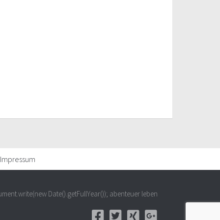
Impressum
ment.write(new Date().getFullYear()); abenteuer leben