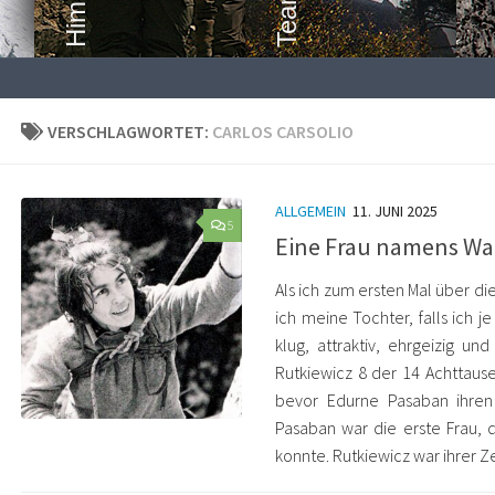
VERSCHLAGWORTET:
CARLOS CARSOLIO
ALLGEMEIN
11. JUNI 2025
5
Eine Frau namens W
Als ich zum ersten Mal über di
ich meine Tochter, falls ich 
klug, attraktiv, ehrgeizig un
Rutkiewicz 8 der 14 Achttause
bevor Edurne Pasaban ihren
Pasaban war die erste Frau,
konnte. Rutkiewicz war ihrer Z