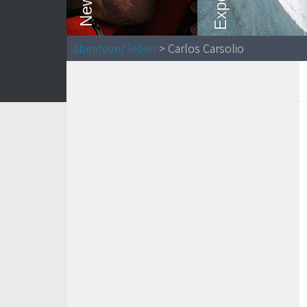
abenteuer leben
> Carlos Carsolio