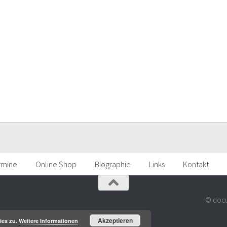
rmine
Online Shop
Biographie
Links
Kontakt
© docu
Akzeptieren
ies zu.
Weitere Informationen