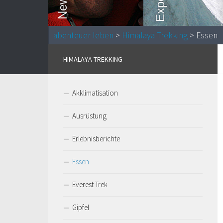
abenteuer leben
>
Himalaya Trekking
> Essen
HIMALAYA TREKKING
Akklimatisation
Ausrüstung
Erlebnisberichte
Essen
Everest Trek
Gipfel