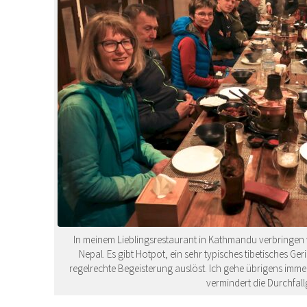
In meinem Lieblingsrestaurant in Kathmandu verbringen w
Nepal. Es gibt Hotpot, ein sehr typisches tibetisches Ge
regelrechte Begeisterung auslöst. Ich gehe übrigens immer
vermindert die Durchfall