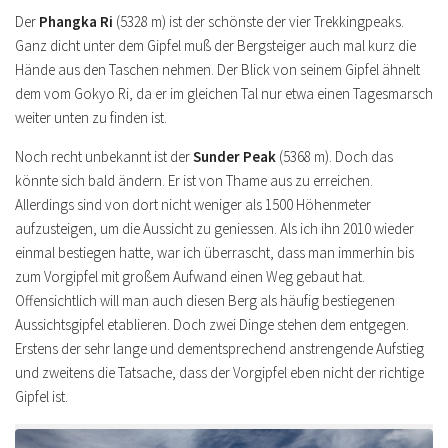
Der
Phangka Ri
(5328 m) ist der schönste der vier Trekkingpeaks.
Ganz dicht unter dem Gipfel muß der Bergsteiger auch mal kurz die
Hände aus den Taschen nehmen. Der Blick von seinem Gipfel ähnelt
dem vom Gokyo Ri, da er im gleichen Tal nur etwa einen Tagesmarsch
weiter unten zu finden ist.
Noch recht unbekannt ist der
Sunder
Peak
(5368 m). Doch das
könnte sich bald ändern. Er ist von Thame aus zu erreichen.
Allerdings sind von dort nicht weniger als 1500 Höhenmeter
aufzusteigen, um die Aussicht zu geniessen. Als ich ihn 2010 wieder
einmal bestiegen hatte, war ich überrascht, dass man immerhin bis
zum Vorgipfel mit großem Aufwand einen Weg gebaut hat.
Offensichtlich will man auch diesen Berg als häufig bestiegenen
Aussichtsgipfel etablieren. Doch zwei Dinge stehen dem entgegen.
Erstens der sehr lange und dementsprechend anstrengende Aufstieg
und zweitens die Tatsache, dass der Vorgipfel eben nicht der richtige
Gipfel ist.