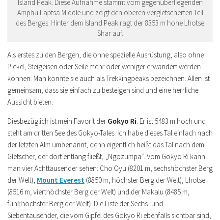
Island Peak. Diese Aufnahme stammt vom gegenüberliegenden
Amphu Laptsa Middle und zeigt den oberen vergletscherten Teil
des Berges. Hinter dem Island Peak ragt der 8353 m hohe Lhotse
Shar auf.
Als erstes zu den Bergen, die ohne spezielle Ausrüstung, also ohne
Pickel, Steigeisen oder Seile mehr oder weniger erwandert werden
können. Man könnte sie auch als Trekkingpeaks bezeichnen. Allen ist
gemeinsam, dass sie einfach zu besteigen sind und eine herrliche
Aussicht bieten.
Diesbezüglich ist mein Favorit der
Gokyo Ri
. Er ist 5483 m hoch und
steht am dritten See des Gokyo-Tales. Ich habe dieses Tal einfach nach
der letzten Alm umbenannt, denn eigentlich heißt das Tal nach dem
Gletscher, der dort entlang fließt, „Ngozumpa“. Vom Gokyo Ri kann
man vier Achttausender sehen: Cho Oyu (8201 m, sechshöchster Berg
der Welt),
Mount Everest
(8850 m, höchster Berg der Welt), Lhotse
(8516 m, vierthöchster Berg der Welt) und der Makalu (8485 m,
fünfthöchster Berg der Welt). Die Liste der Sechs- und
Siebentausender, die vom Gipfel des Gokyo Ri ebenfalls sichtbar sind,