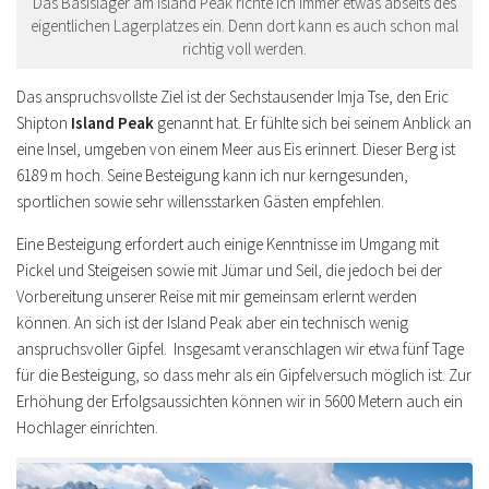
Das Basislager am Island Peak richte ich immer etwas abseits des
eigentlichen Lagerplatzes ein. Denn dort kann es auch schon mal
richtig voll werden.
Das anspruchsvollste Ziel ist der Sechstausender Imja Tse, den Eric
Shipton
Island Peak
genannt hat. Er fühlte sich bei seinem Anblick an
eine Insel, umgeben von einem Meer aus Eis erinnert. Dieser Berg ist
6189 m hoch. Seine Besteigung kann ich nur kerngesunden,
sportlichen sowie sehr willensstarken Gästen empfehlen.
Eine Besteigung erfordert auch einige Kenntnisse im Umgang mit
Pickel und Steigeisen sowie mit Jümar und Seil, die jedoch bei der
Vorbereitung unserer Reise mit mir gemeinsam erlernt werden
können. An sich ist der Island Peak aber ein technisch wenig
anspruchsvoller Gipfel. Insgesamt veranschlagen wir etwa fünf Tage
für die Besteigung, so dass mehr als ein Gipfelversuch möglich ist. Zur
Erhöhung der Erfolgsaussichten können wir in 5600 Metern auch ein
Hochlager einrichten.