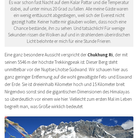
Es war schon fast Nacht auf dem Kalar Pattar und die Temperatur
dabei, auf unter minus 20 Grad zu fallen. Alle meine Gäste waren
ein wenig enttäuscht abgestiegen, weil sich der Everest nicht
gezeigt hatte. Keiner hatte mir glauben wollen, dass noch eine
Chance bestände, ihn zu sehen. Und tatsächlich! Für wenige
Sekunden rissen die Wolken auf und in strahlendem überirdischen
Licht belohnte er mich für eine Stunde Frieren.
Eine ganz besondere Aussicht verspricht der
Chukhung Ri
, der mit
seinen 5546 m der höchste Trekkingpeak ist. Dieser Berg steht
unmittelbar vor der Nuptse-Lhotse-Südwand. Wir schauen hier aus
ganz geringer Entfernung auf die wohl gewaltigste Fels- und Eiswand
der Erde. Sie ist dreieinhalb Kilometer hoch und 15 Kilometer breit.
Nirgendwo sonst sind die gigantischen Dimensionen des Himalayas
so überdeutlich vor einem wie hier. Vielleicht zum ersten Mal im Leben
begreift man, was Größe wirklich bedeutet.