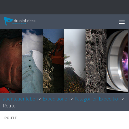
Zum Inhalt springen
News 
abenteuer leben
>
Expeditionen
>
Patagonien Expedition
>
Route
ROUTE