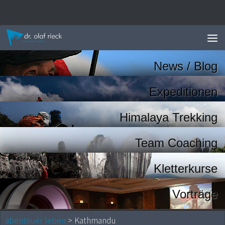
Zum Inhalt springen
News / Blog
Expeditionen
Himalaya Trekking
Team Coaching
Kletterkurse
Vorträge
abenteuer leben
> Kathmandu