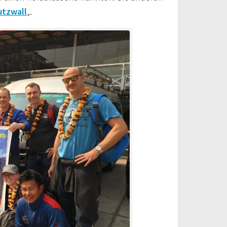
utzwall
„.