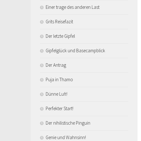
Einer trage des anderen Last
Grits Reisefazit
Der letzte Gipfel
Gipfelglück und Basecampblick
Der Antrag
Puja in Thamo
Dünne Luft!
Perfekter Start!
Der nihilistische Pinguin
Genie und Wahnsinn!