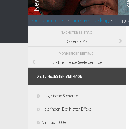
abenteuer leben
>
Himalaya Trekking
> Der gr
NÄCHSTER BEITRAG
Das erste Mal
VORHERIGER BEITRAG
Die brennende Seele der Erde
DIE 15 NEUESTEN BEITRÄGE
Trügerische Sicherheit
Halt finden! Der Kletter-Effekt.
Nimbus 8000er