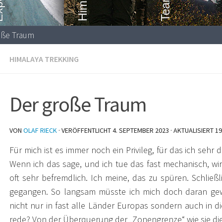
oße Traum
HIMALAYA TREKKING
Der große Traum
VON
OLAF RIECK
· VERÖFFENTLICHT
4. SEPTEMBER 2023
· AKTUALISIERT
19
Für mich ist es immer noch ein Privileg, für das ich sehr
Wenn ich das sage, und ich tue das fast mechanisch, wi
oft sehr befremdlich. Ich meine, das zu spüren. Schließ
gegangen. So langsam müsste ich mich doch daran ge
nicht nur in fast alle Länder Europas sondern auch in 
rede? Von der Überquerung der „Zonengrenze“ wie sie di