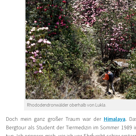
Rhododendronwälder oberhalb von Lukla.
Doch mein ganz großer Traum war der
Himalaya
. Da
Bergtour als Student der Tiermedizin im Sommer 1989 in
tun. Ich erinnere mich, wie ich vor Ehrfurcht schier ersta