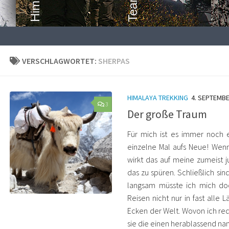
VERSCHLAGWORTET:
SHERPAS
HIMALAYA TREKKING
4. SEPTEMBE
3
Der große Traum
Für mich ist es immer noch ei
einzelne Mal aufs Neue! Wenn
wirkt das auf meine zumeist j
das zu spüren. Schließlich si
langsam müsste ich mich do
Reisen nicht nur in fast alle
Ecken der Welt. Wovon ich r
sie die einen herablassend nan