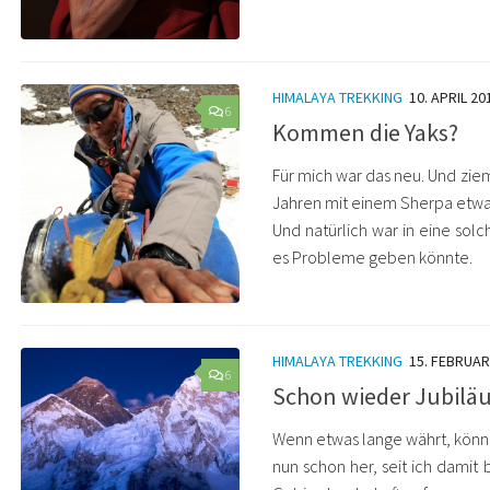
HIMALAYA TREKKING
10. APRIL 20
6
Kommen die Yaks?
Für mich war das neu. Und zie
Jahren mit einem Sherpa etwas
Und natürlich war in eine sol
es Probleme geben könnte.
HIMALAYA TREKKING
15. FEBRUAR
6
Schon wieder Jubilä
Wenn etwas lange währt, könnte
nun schon her, seit ich damit 