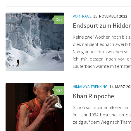
VORTRÄGE
15. NOVEMBER 2022
3
Endspurt zum Hidde
Keine zwei Wochen noch bis 
diesmal sieht es nach zwei bi
Nun glaube ich inzwischen se
ich mir dessen noch vor dr
Lauterbach warnte mit ernster
HIMALAYA TREKKING
14. MÄRZ 20
3
Khari Rinpoche
Schon seit meiner allerersten
im Jahr 1994 besuche ich da
zeitig auf dem Weg nach Tham