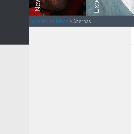
abenteuer leben
> Sherpas