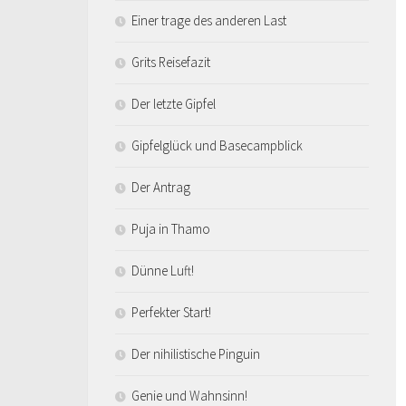
Einer trage des anderen Last
Grits Reisefazit
Der letzte Gipfel
Gipfelglück und Basecampblick
Der Antrag
Puja in Thamo
Dünne Luft!
Perfekter Start!
Der nihilistische Pinguin
Genie und Wahnsinn!