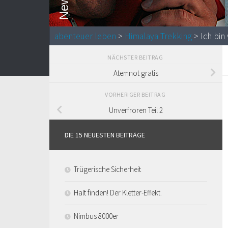
abenteuer leben
>
Himalaya Trekking
> Ich bin 
NÄCHSTER BEITRAG
Atemnot gratis
VORHERIGER BEITRAG
Unverfroren Teil 2
DIE 15 NEUESTEN BEITRÄGE
Trügerische Sicherheit
Halt finden! Der Kletter-Effekt.
Nimbus 8000er