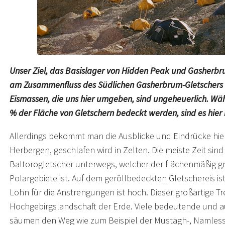
Unser Ziel, das Basislager von Hidden Peak und Gasherbru
am Zusammenfluss des Südlichen Gasherbrum-Gletschers m
Eismassen, die uns hier umgeben, sind ungeheuerlich. Wä
% der Fläche von Gletschern bedeckt werden, sind es hier
Allerdings bekommt man die Ausblicke und Eindrücke hier
Herbergen, geschlafen wird in Zelten. Die meiste Zeit sin
Baltorogletscher unterwegs, welcher der flächenmäßig gr
Polargebiete ist. Auf dem geröllbedeckten Gletschereis 
Lohn für die Anstrengungen ist hoch. Dieser großartige Tre
Hochgebirgslandschaft der Erde. Viele bedeutende und a
säumen den Weg wie zum Beispiel der Mustagh-, Namless