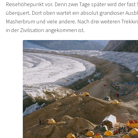
Reisehöhepunkt vor. Denn zwei Tage später wird der fas
überquert. Dort oben wartet ein absolut grandioser Ausbl
Masherbrum und viele andere. Nach drei weiteren Trekki
in der Zivilisation angekommen ist.