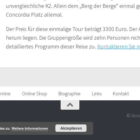
unvergleichliche K2. Allein dem „Berg der Berge“ einmal
Concordia Platz allemal.
Der Preis für diese einmalige Tour beträgt 3300 Euro. Der
herum liegen. Die Gruppengröße wird zehn Personen nicht 
detailliertes Programm dieser Reise zu.
Kontaktieren Sie m
rmine
Online Shop
Biographie
Links
Kontakt
© docu
Akzeptieren
ies zu.
Weitere Informationen