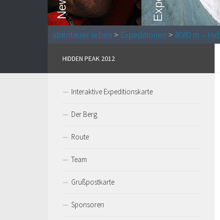
abenteuer leben
>
Expeditionen
>
8080 m – Hi
HIDDEN PEAK 2012
Interaktive Expeditionskarte
Der Berg
Route
Team
Grußpostkarte
Sponsoren