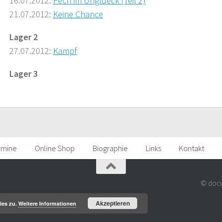
16.07.2012:
Pech im Unglueck (Teil 2)
21.07.2012:
Keine Chance
Lager 2
27.07.2012:
Kampf
Lager 3
rmine
Online Shop
Biographie
Links
Kontakt
© docu
Akzeptieren
ies zu.
Weitere Informationen