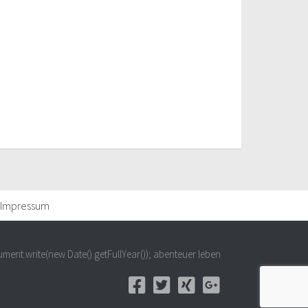
Impressum
ment.write(new Date().getFullYear()); abenteuer leben