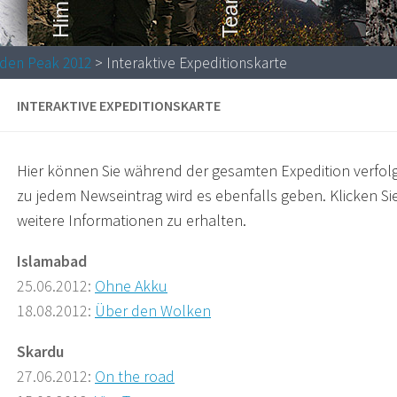
dden Peak 2012
> Interaktive Expeditionskarte
INTERAKTIVE EXPEDITIONSKARTE
Hier können Sie während der gesamten Expedition verfolg
zu jedem Newseintrag wird es ebenfalls geben. Klicken S
weitere Informationen zu erhalten.
Islamabad
25.06.2012:
Ohne Akku
18.08.2012:
Über den Wolken
Skardu
27.06.2012:
On the road