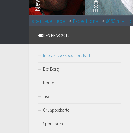
abenteuer leben
>
Expeditionen
>
8080 m – Hi
HIDDEN PEAK 2012
Interaktive Expeditionskarte
Der Berg
Route
Team
Grußpostkarte
Sponsoren