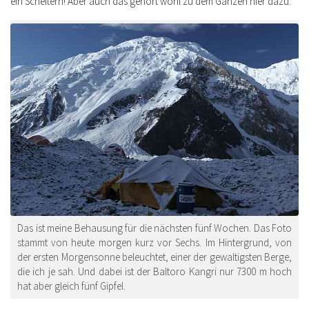
ein Scheitern! Aber auch das gehört wohl zu dem Ganzen hier dazu.
Das ist meine Behausung für die nächsten fünf Wochen. Das Foto
stammt von heute morgen kurz vor Sechs. Im Hintergrund, von
der ersten Morgensonne beleuchtet, einer der gewaltigsten Berge,
die ich je sah. Und dabei ist der Baltoro Kangri nur 7300 m hoch
hat aber gleich fünf Gipfel.