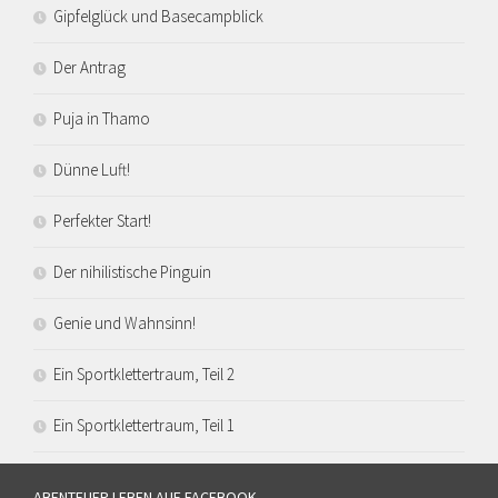
Gipfelglück und Basecampblick
Der Antrag
Puja in Thamo
Dünne Luft!
Perfekter Start!
Der nihilistische Pinguin
Genie und Wahnsinn!
Ein Sportklettertraum, Teil 2
Ein Sportklettertraum, Teil 1
ABENTEUER LEBEN AUF FACEBOOK