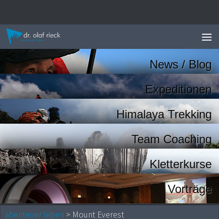
Zum Inhalt springen
News / Blog
Expeditionen
Himalaya Trekking
Team Coaching
Kletterkurse
Vorträge
abenteuer leben
> Mount Everest