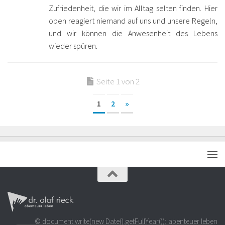
Zufriedenheit, die wir im Alltag selten finden. Hier
oben reagiert niemand auf uns und unsere Regeln,
und wir können die Anwesenheit des Lebens
wieder spüren.
Seite 1 von 2
1
2
»
© document.write(new Date().getFullYear()); abenteuer leben