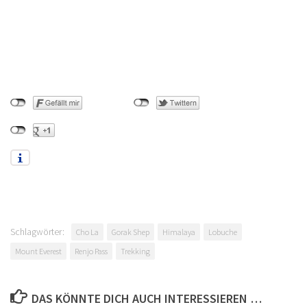
Schlagwörter:
Cho La
Gorak Shep
Himalaya
Lobuche
Mount Everest
Renjo Pass
Trekking
DAS KÖNNTE DICH AUCH INTERESSIEREN …