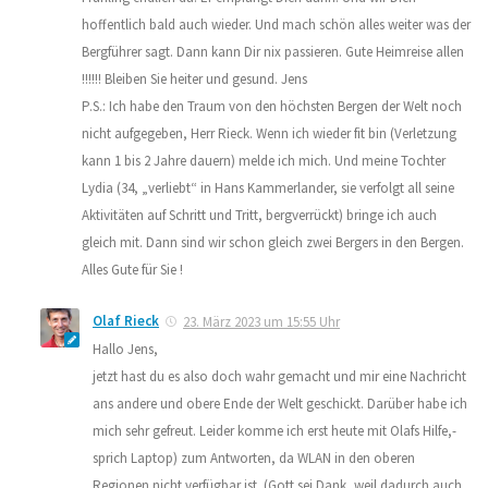
hoffentlich bald auch wieder. Und mach schön alles weiter was der
Bergführer sagt. Dann kann Dir nix passieren. Gute Heimreise allen
!!!!!! Bleiben Sie heiter und gesund. Jens
P.S.: Ich habe den Traum von den höchsten Bergen der Welt noch
nicht aufgegeben, Herr Rieck. Wenn ich wieder fit bin (Verletzung
kann 1 bis 2 Jahre dauern) melde ich mich. Und meine Tochter
Lydia (34, „verliebt“ in Hans Kammerlander, sie verfolgt all seine
Aktivitäten auf Schritt und Tritt, bergverrückt) bringe ich auch
gleich mit. Dann sind wir schon gleich zwei Bergers in den Bergen.
Alles Gute für Sie !
Olaf Rieck
23. März 2023 um 15:55 Uhr
Hallo Jens,
jetzt hast du es also doch wahr gemacht und mir eine Nachricht
ans andere und obere Ende der Welt geschickt. Darüber habe ich
mich sehr gefreut. Leider komme ich erst heute mit Olafs Hilfe,-
sprich Laptop) zum Antworten, da WLAN in den oberen
Regionen nicht verfügbar ist. (Gott sei Dank, weil dadurch auch