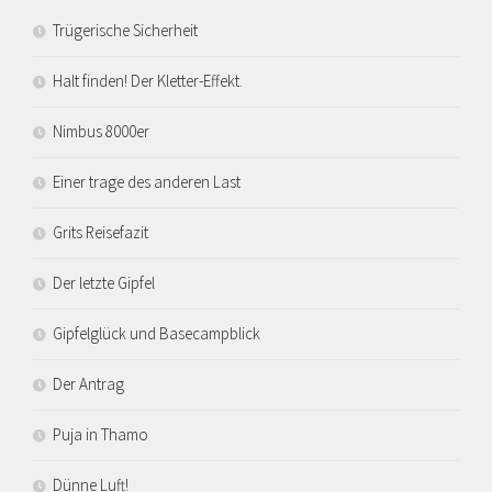
Trügerische Sicherheit
Halt finden! Der Kletter-Effekt.
Nimbus 8000er
Einer trage des anderen Last
Grits Reisefazit
Der letzte Gipfel
Gipfelglück und Basecampblick
Der Antrag
Puja in Thamo
Dünne Luft!