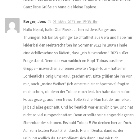
Ganz liebe Grüße an Anna die kleine Tapfere.
Berger, Jens
21. März 2023 um 15:38 Uhr
Hallo Nepal, hallo Olaf Rieck …. hier ist Jens Berger aus
Thüringen. Ich bin 56 -jähriger Leichtathlet aus Gera und habe mir
leider bei den Meisterschaften im Sommer 2022 im 200m Finale
eine Achillessehne so lädiert, dass „ein Mitwandern“ 2023 außer
Frage stand. Denn das war wirklich im Kopf. Tobias aus Ihrer
Gruppe – inzwischen auf seiner zweiten Nepal-Tour – hatte mir
„ordentlich Honig ums Maul geschmiert“. Bitte grüßen Sie ihn von
mir, auch „meine Weiber“ (ich arbeite in einer Apotheke) fragten
mich schon, ob denn der Tobias noch lebt. Ich habe dann sofort
Fotos gezeigt aus Ihren News. Tolle Sache. Nun hat der arme Kerl
ja bald alles geschafft. Und hoffentlich war er schön brav. Und hat
nicht so viel rumgeschnattert. Denn er sollte seine angeschlagenen
Stimmbänder schonen. Bis bald Tobias !! Wir denken hier an Dich.
Auf zum letzten Pass ! Zieh durch. Hier in Deutschland ist der
Frühling endlich da. Er empfängt Dich dann. Und wir Dich