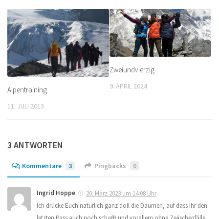
Zweiundvierzig
9. APRIL 2024
Alpentraining
11. JULI 2013
3 ANTWORTEN
Kommentare
3
Pingbacks
0
Ingrid Hoppe
20. März 2023 um 14:08 Uhr
Ich drücke Euch natürlich ganz doll die Daumen, auf dass Ihr den
letzten Pass auch noch schafft und vorallem ohne Zwischenfälle.