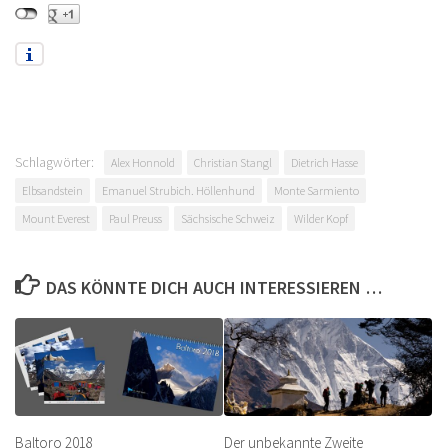
Schlagwörter:
Alex Honnold
Christian Stangl
Dietrich Hasse
Elbsandstein
Emanuel Strubich. Höllenhund
Monte Sarmiento
Mount Everest
Paul Preuss
Sächsische Schweiz
Wilder Kopf
DAS KÖNNTE DICH AUCH INTERESSIEREN …
Baltoro 2018
Der unbekannte Zweite