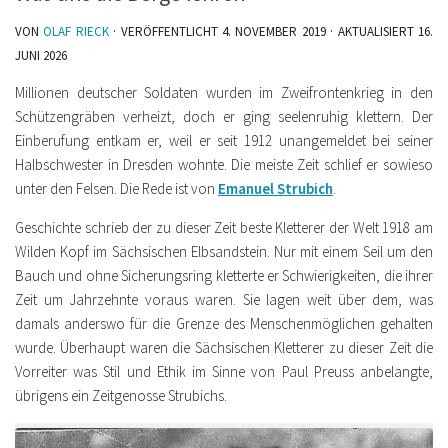
VON
OLAF RIECK
· VERÖFFENTLICHT
4. NOVEMBER 2019
· AKTUALISIERT
16.
JUNI 2026
Millionen deutscher Soldaten wurden im Zweifrontenkrieg in den
Schützengräben verheizt, doch er ging seelenruhig klettern. Der
Einberufung entkam er, weil er seit 1912 unangemeldet bei seiner
Halbschwester in Dresden wohnte. Die meiste Zeit schlief er sowieso
unter den Felsen. Die Rede ist von
Emanuel Strubich
.
Geschichte schrieb der zu dieser Zeit beste Kletterer der Welt 1918 am
Wilden Kopf im Sächsischen Elbsandstein. Nur mit einem Seil um den
Bauch und ohne Sicherungsring kletterte er Schwierigkeiten, die ihrer
Zeit um Jahrzehnte voraus waren. Sie lagen weit über dem, was
damals anderswo für die Grenze des Menschenmöglichen gehalten
wurde. Überhaupt waren die Sächsischen Kletterer zu dieser Zeit die
Vorreiter was Stil und Ethik im Sinne von Paul Preuss anbelangte,
übrigens ein Zeitgenosse Strubichs.