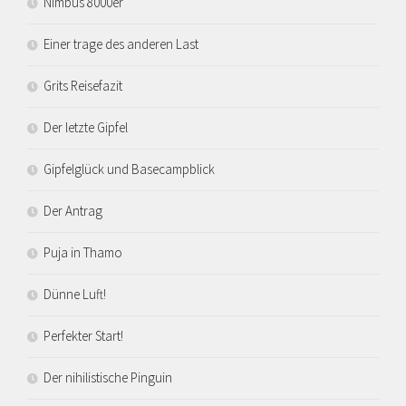
Nimbus 8000er
Einer trage des anderen Last
Grits Reisefazit
Der letzte Gipfel
Gipfelglück und Basecampblick
Der Antrag
Puja in Thamo
Dünne Luft!
Perfekter Start!
Der nihilistische Pinguin