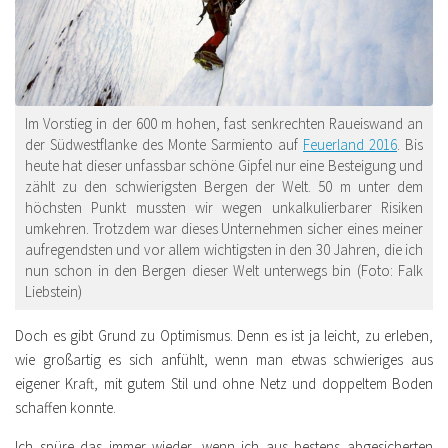
Im Vorstieg in der 600 m hohen, fast senkrechten Raueiswand an
der Südwestflanke des Monte Sarmiento auf
Feuerland 2016
. Bis
heute hat dieser unfassbar schöne Gipfel nur eine Besteigung und
zählt zu den schwierigsten Bergen der Welt. 50 m unter dem
höchsten Punkt mussten wir wegen unkalkulierbarer Risiken
umkehren. Trotzdem war dieses Unternehmen sicher eines meiner
aufregendsten und vor allem wichtigsten in den 30 Jahren, die ich
nun schon in den Bergen dieser Welt unterwegs bin (Foto: Falk
Liebstein)
Doch es gibt Grund zu Optimismus. Denn es ist ja leicht, zu erleben,
wie großartig es sich anfühlt, wenn man etwas schwieriges aus
eigener Kraft, mit gutem Stil und ohne Netz und doppeltem Boden
schaffen konnte.
Ich spüre das immer wieder, wenn ich aus bestens abgesicherten