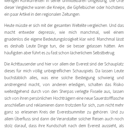
wenigen Konkurrenten in seiner unmittelbaren Umgebung. Die Orte
dieser Vergleiche waren die Kneipe, die Gipfelbücher oder höchstens
ein paar Artikel in den regionalen Zeitungen.
Heute müsste er sich mit der gesamten Weltelite vergleichen. Und das
macht entweder depressiv, wie mich manchmal, weil einem
gnadenlos die eigene Bedeutungslosigkeit klar wird. Manchmal lässt
es deshalb Leute Dinge tun, die sie besser gelassen hätten. Am
häufigsten aber führt es zu fast schon lächerlichem Selbstbetrug.
Die Achttausender und hier vor allem der Everest sind der Schauplatz
dieses für mich völlig unbegreiflichen Schauspiels. Da lassen Leute
buchstäblich alles, was eine solche Besteigung schwierig und
anstrengend macht, von anderen erledigen, schalten das Risiko
weitestgehend durch von den Sherpas verlegte Fixseile aus, lassen
sich von ihren persönlichen Hochträgern eine neue Sauerstoffflasche
anschließen und reklamieren dann trotzdem für sich, zum nicht mehr
ganz so erlesenen Kreis der Everestsummiter zu gehören. Und zu
allem Überfluss sind dann die Veranstalter solcher Reisen auch noch
stolz darauf, dass ihre Kundschaft nach dem Everest aussieht, als