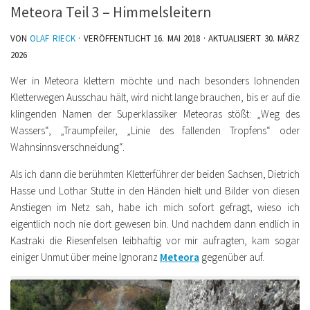
Meteora Teil 3 – Himmelsleitern
VON
OLAF RIECK
· VERÖFFENTLICHT
16. MAI 2018
· AKTUALISIERT
30. MÄRZ
2026
Wer in Meteora klettern möchte und nach besonders lohnenden
Kletterwegen Ausschau hält, wird nicht lange brauchen, bis er auf die
klingenden Namen der Superklassiker Meteoras stößt: „Weg des
Wassers“, „Traumpfeiler, „Linie des fallenden Tropfens“ oder
Wahnsinnsverschneidung“.
Als ich dann die berühmten Kletterführer der beiden Sachsen, Dietrich
Hasse und Lothar Stutte in den Händen hielt und Bilder von diesen
Anstiegen im Netz sah, habe ich mich sofort gefragt, wieso ich
eigentlich noch nie dort gewesen bin. Und nachdem dann endlich in
Kastraki die Riesenfelsen leibhaftig vor mir aufragten, kam sogar
einiger Unmut über meine Ignoranz
Meteora
gegenüber auf.