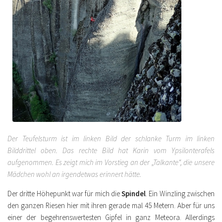
Der Teufelsturm ist im linken Bild der schlanke Turm im linken
Bilddrittel oben. Das rechte Bild hat Karin vom Ypsilonterafels
aufgenommen. Es zeigt mich im Vorstieg an der „Talkante“, die unsere
Mädchen wohl an irgendetwas erinnert hätte.
Der dritte Höhepunkt war für mich die
Spindel
. Ein Winzling zwischen
den ganzen Riesen hier mit ihren gerade mal 45 Metern. Aber für uns
einer der begehrenswertesten Gipfel in ganz Meteora. Allerdings