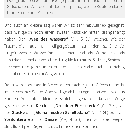
Der „Traumpfeiler“ am Heiligergeistturm mit gleich mehreren
Seilschaften. Man erkennt dadurch genau, wo die Route entlang
führt. Foto: Karin Mehlhase
Und auch an diesem Tag waren wir so sehr mit Auftrieb gesegnet,
dass wir gleich noch einen zweiten Klassiker hinten drangehängt
haben. Den „
Weg des Wassers“
(VII+, 5 SL), welcher, wie der
Traumpfeiler, auch am Heiligergeistturm zu finden ist. Eine tief
eingefressende Wasserrinne, die man mal als Wand, mal als
Spreizkamin, mal als Verschneidung klettern muss. Stützen, Schieben,
Stemmen und ganz unten an der Schlüsselstelle auch mal richtig
festhalten, ist in diesem Weg gefordert.
Dann wurde es nass in Meteora. Ich dachte ja, in Griechenland ist
immer schönes Wetter. Aber weit gefehlt. Es regnete teilweise wie aus
Kannen. Wir haben kleinere Brötchen gebacken, kürzere Wege
geklettert wie am
Kelch
die „
Dresdner Eierschecke
“ (VII-, 3 SL), an
der
Glocke
den „
Alemannischen Schelledanz
“ (VII-, 4 SL) oder am
Ypsilonterafels
die
Danae
(VII-, 4 SL), den wir aber wegen
sturzflutartigem Regen nicht zu Ende klettern konnten.