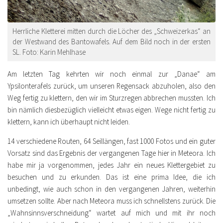
Herrliche Kletterei mitten durch die Löcher des „Schweizerkas“ an
der Westwand des Bantowafels. Auf dem Bild noch in der ersten
SL. Foto: Karin Mehlhase
Am letzten Tag kehrten wir noch einmal zur „Danae“ am
Ypsilonterafels zurück, um unseren Regensack abzuholen, also den
Weg fertig zu klettern, den wir im Sturzregen abbrechen mussten. Ich
bin nämlich diesbezüglich vielleicht etwas eigen. Wege nicht fertig zu
klettern, kann ich überhaupt nicht leiden.
14 verschiedene Routen, 64 Seillängen, fast 1000 Fotos und ein guter
Vorsatz sind das Ergebnis der vergangenen Tage hier in Meteora. Ich
habe mir ja vorgenommen, jedes Jahr ein neues Klettergebiet zu
besuchen und zu erkunden. Das ist eine prima Idee, die ich
unbedingt, wie auch schon in den vergangenen Jahren, weiterhin
umsetzen sollte. Aber nach Meteora muss ich schnellstens zurück. Die
„Wahnsinnsverschneidung“ wartet auf mich und mit ihr noch