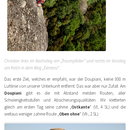
Christian links im Nachstieg am „Traumpfeiler“ und rechts im Vorstieg
am Kelch in dem Weg „Eiertanz“.
Das erste Ziel, welches er empfahl, war der Doupiani, keine 300 m
Luftlinie von unserer Unterkunft entfernt. Das war aber nur Zufall. Am
Doupiani
gibt es die mit Abstand meisten Routen, aller
Schwierigkeitsstufen und Absicherungsqualitäten. Wir kletterten
gleich am ersten Tag seine zahme „
Ostkante
“ (VI, 4 SL) und die
weitaus weniger zahme Route „
Oben ohne
“ (VII-, 2 SL).