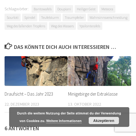
Schlagwörter:
Bantowafels
Doupiani
Heiliger Geist
Meteora
Sourloti
Spindel
Teufelsturm
Traumpfeiler
Wahnsinnsverschneidung
Weg des fallenden Tropfens
Weg des Wassers
Ypsilonterafels
DAS KÖNNTE DICH AUCH INTERESSIEREN …
Draufsicht – Das Jahr 2023
Minigebirge der Extraklasse
22. DEZEMBER 2023
13. OKTOBER 2022
Durch die weitere Nutzung der Seite stimmst du der Verwendung
Akzeptieren
von Cookies zu.
Weitere Informationen
6 ANTWORTEN