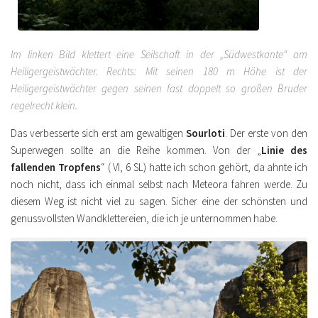
Im linken Bild klettert eine Seilschaft in der „Südwestkante“ am
Heiligergeistwächter. Rechts: Mit seinen 180 m Höhe ist der
Heiligergeistwächter gegen seinen fast doppelt so großen Bruder
regelrecht klein.
Das verbesserte sich erst am gewaltigen
Sourloti
. Der erste von den
Superwegen sollte an die Reihe kommen. Von der „
Linie des
fallenden Tropfens
“ ( VI, 6 SL) hatte ich schon gehört, da ahnte ich
noch nicht, dass ich einmal selbst nach Meteora fahren werde. Zu
diesem Weg ist nicht viel zu sagen. Sicher eine der schönsten und
genussvollsten Wandklettereien, die ich je unternommen habe.