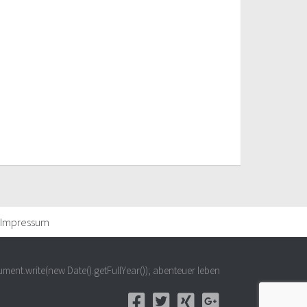
Impressum
ment.write(new Date().getFullYear()); abenteuer leben