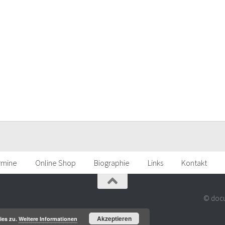
rmine
Online Shop
Biographie
Links
Kontakt
© docu
Akzeptieren
ies zu.
Weitere Informationen