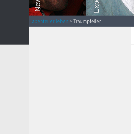
abenteuer leben
> Traumpfeiler