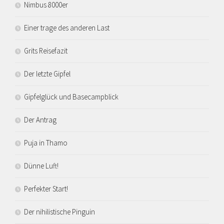
Nimbus 8000er
Einer trage des anderen Last
Grits Reisefazit
Der letzte Gipfel
Gipfelglück und Basecampblick
Der Antrag
Puja in Thamo
Dünne Luft!
Perfekter Start!
Der nihilistische Pinguin