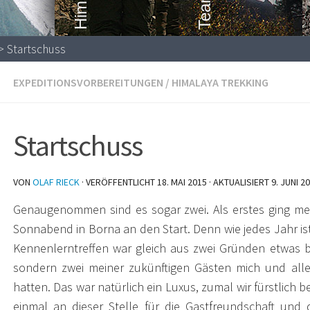
> Startschuss
EXPEDITIONSVORBEREITUNGEN
/
HIMALAYA TREKKING
Startschuss
VON
OLAF RIECK
· VERÖFFENTLICHT
18. MAI 2015
· AKTUALISIERT
9. JUNI 2
Genaugenommen sind es sogar zwei. Als erstes ging 
Sonnabend in Borna an den Start. Denn wie jedes Jahr ist
Kennenlerntreffen war gleich aus zwei Gründen etwas be
sondern zwei meiner zukünftigen Gästen mich und all
hatten.
Das war natürlich ein Luxus, zumal wir fürstlich
einmal an dieser Stelle für die Gastfreundschaft und