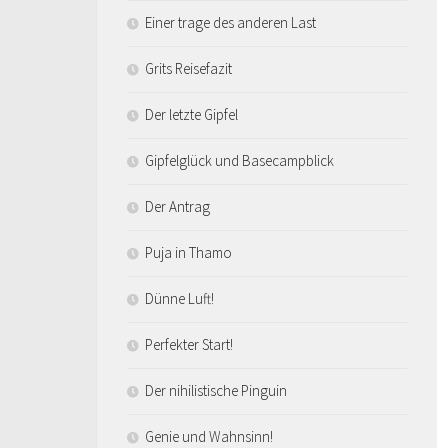
Einer trage des anderen Last
Grits Reisefazit
Der letzte Gipfel
Gipfelglück und Basecampblick
Der Antrag
Puja in Thamo
Dünne Luft!
Perfekter Start!
Der nihilistische Pinguin
Genie und Wahnsinn!