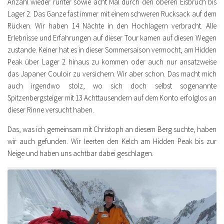
Anzahl wieder runter sowie acht Mal durch den oberen Eisbruch bis
Lager 2. Das Ganze fast immer mit einem schweren Rucksack auf dem
Rücken. Wir haben 14 Nächte in den Hochlagern verbracht. Alle
Erlebnisse und Erfahrungen auf dieser Tour kamen auf diesen Wegen
zustande. Keiner hat es in dieser Sommersaison vermocht, am Hidden
Peak über Lager 2 hinaus zu kommen oder auch nur ansatzweise
das Japaner Couloir zu versichern. Wir aber schon. Das macht mich
auch irgendwo stolz, wo sich doch selbst sogenannte
Spitzenbergsteiger mit 13 Achttausendern auf dem Konto erfolglos an
dieser Rinne versucht haben.
Das, was ich gemeinsam mit Christoph an diesem Berg suchte, haben
wir auch gefunden. Wir leerten den Kelch am Hidden Peak bis zur
Neige und haben uns achtbar dabei geschlagen.