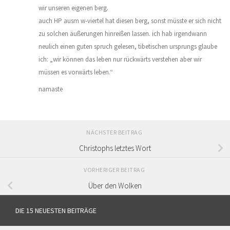
wir unseren eigenen berg.
auch HP ausm w-viertel hat diesen berg, sonst müsste er sich nicht
zu solchen äußerungen hinreißen lassen. ich hab irgendwann
neulich einen guten spruch gelesen, tibetischen ursprungs glaube
ich: „wir können das leben nur rückwärts verstehen aber wir
müssen es vorwärts leben.“
namaste
NÄCHSTER BEITRAG
Christophs letztes Wort
VORHERIGER BEITRAG
Über den Wolken
DIE 15 NEUESTEN BEITRÄGE