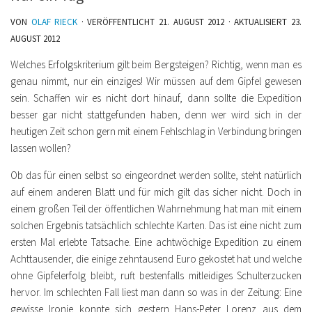
VON
OLAF RIECK
· VERÖFFENTLICHT
21. AUGUST 2012
· AKTUALISIERT
23.
AUGUST 2012
Welches Erfolgskriterium gilt beim Bergsteigen? Richtig, wenn man es
genau nimmt, nur ein einziges! Wir müssen auf dem Gipfel gewesen
sein. Schaffen wir es nicht dort hinauf, dann sollte die Expedition
besser gar nicht stattgefunden haben, denn wer wird sich in der
heutigen Zeit schon gern mit einem Fehlschlag in Verbindung bringen
lassen wollen?
Ob das für einen selbst so eingeordnet werden sollte, steht natürlich
auf einem anderen Blatt und für mich gilt das sicher nicht. Doch in
einem großen Teil der öffentlichen Wahrnehmung hat man mit einem
solchen Ergebnis tatsächlich schlechte Karten. Das ist eine nicht zum
ersten Mal erlebte Tatsache. Eine achtwöchige Expedition zu einem
Achttausender, die einige zehntausend Euro gekostet hat und welche
ohne Gipfelerfolg bleibt, ruft bestenfalls mitleidiges Schulterzucken
hervor. Im schlechten Fall liest man dann so was in der Zeitung: Eine
gewisse Ironie konnte sich gestern Hans-Peter Lorenz aus dem