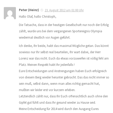
Peter (Heinz)
23. August 2012 um 01:00 Uhr
Hallo Olaf, hallo Christoph,
Die Tatsache, dass in der heutigen Gesellschaft nur noch der Erfolg
zählt, wurde uns bei dem vergangenen Sportereignis Olympia
wiedermal deutlich vor Augen geführt.
Ich denke, Ihr beide, habt das maximal Mögliche getan. Das könnt
sowieso nur Ihr selbst real beurteilen, Ihr wart dabei, der Herr
Lorenz war das nicht. Euch da etwas vorzuwerfen ist völlig fehl am
Platz. Meinen Respekt habt Ihr jedenfalls !
Eure Entscheidungen und Anstrengungen haben Euch erfolgreich
von diesem Berg wieder herunter gebracht. Das das nicht immer so
sein muß, selbst dann, wenn man alles richtig gemacht hat,
mußten wir leider erst vor kurzem erleben.
Letztendlich zählt nur, dass Ihr Euch offensichtlich auch ohne den
Gipfel gut fühlt und dass Ihr gesund wieder zu Hause seid.
Meine Entscheidung für 2014 wird durch den Ausgang Eures