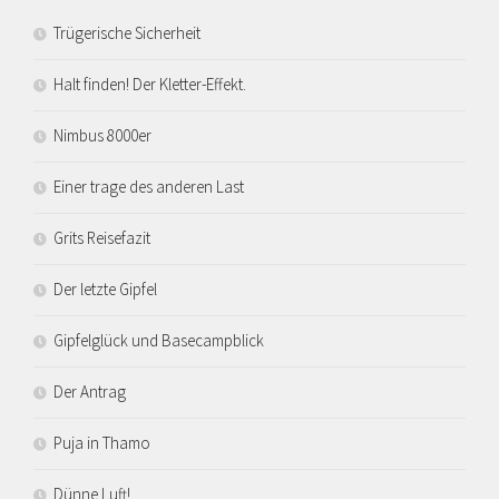
Trügerische Sicherheit
Halt finden! Der Kletter-Effekt.
Nimbus 8000er
Einer trage des anderen Last
Grits Reisefazit
Der letzte Gipfel
Gipfelglück und Basecampblick
Der Antrag
Puja in Thamo
Dünne Luft!