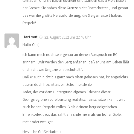
teilhaben. Und Sie haben überlebt und standen dabei viele Male an
der Grenze. Sie haben diese Grenze nicht überschritten, und genau
das war die größte Herausforderung, die Sie gemeistert haben.
Respekt!
Hartmut
22. August 2012 um 22:46 Uhr
Hallo Olaf,
ich kann mich noch sehr genau an deinen Ausspruch im BC
erinnern: „Wir werden den Berg anflehen, daß er uns am Leben läßt
und nicht wie Ungeziefer abschüttelt“.
Daß er euch nicht bis ganz nach oben gelassen hat, ist angesichts
dessen doch höchstens ein Schönheitsfehler.
Jeder, der vor dem Hintergrund eigenen Erlebens dieser
Gebirgsregionen eure Leistung realistisch einschätzen kann, wird
euch hohen Respekt zollen. Bleib deinem bergsteigerischen
Ehrenkodex treu, das zählt am Ende mehr als ein hoher Gipfel
mehr oder weniger.
Herzliche Grüße Hartmut