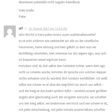
Abenteuers jedenfalls nicht negativ beeinflusst.
Viele Grüße
Peter
ulf
23. August 2012 um 11:03 Uhr
who the fck is hans-peter lorenz ausm waldstraßenviertel?
es ist echt schlimm wie verblendet wir alle an der oberfläche
herumirren, keine ahnung und kein gefühl zu dem was wir
leichtfertig verurteilen, kein interesse nur das eigene ego, was sich
im bequemen sessel ergötzen kann.
trotzdem olaf, du bist selbst dein härtester richter. wenn dein ego
nicht so rotieren würde, könnten dir sprüche von solchen deppen
nichts anhaben und du würdest dich rundum wohlfühlen. ich weiß
selbst wie schwer es ist aber der weg führt nur durch uns selbst –
und der berg ist das beste symbol dafür – sinnbild unserer größten
ängste aber gleichzeitig auch der innigsten wünsche. wir schaffen
uns den berg selbst. wir bestimmen wie hoch und wie schwer er ist,
mit jeder entscheidung, mit jeder minute unseres lebens schaffen