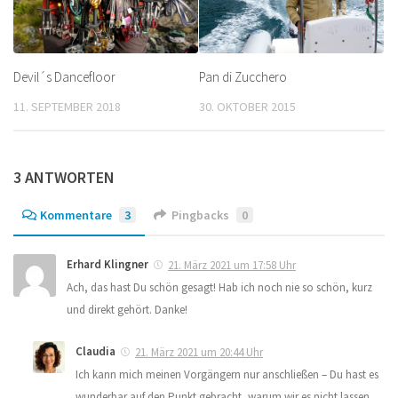
Devil´s Dancefloor
Pan di Zucchero
11. SEPTEMBER 2018
30. OKTOBER 2015
3 ANTWORTEN
Kommentare
3
Pingbacks
0
Erhard Klingner
21. März 2021 um 17:58 Uhr
Ach, das hast Du schön gesagt! Hab ich noch nie so schön, kurz
und direkt gehört. Danke!
Claudia
21. März 2021 um 20:44 Uhr
Ich kann mich meinen Vorgängern nur anschließen – Du hast es
wunderbar auf den Punkt gebracht, warum wir es nicht lassen