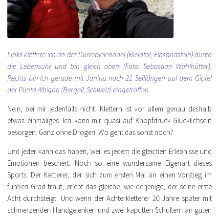
Links klettere ich an der Dürrebielenadel (Bielatal, Elbsandstein) durch
die Lebensuhr und bin gleich oben (Foto: Sebastian Wahlhütter).
Rechts bin ich gerade mit Janina nach 21 Seillängen auf dem Gipfel
der Punta Albigna (Bergell, Schweiz) eingetroffen.
Nein, bei mir jedenfalls nicht. Klettern ist vor allem genau deshalb
etwas einmaliges. Ich kann mir quasi auf Knopfdruck Glücklichsein
besorgen. Ganz ohne Drogen. Wo geht das sonst noch?
Und jeder kann das haben, weil es jedem die gleichen Erlebnisse und
Emotionen beschert. Noch so eine wundersame Eigenart dieses
Sports. Der Kletterer, der sich zum ersten Mal an einen Vorstieg im
fünften Grad traut, erlebt das gleiche, wie derjenige, der seine erste
Acht durchsteigt. Und wenn der Achterkletterer 20 Jahre später mit
schmerzenden Handgelenken und zwei kaputten Schultern an guten