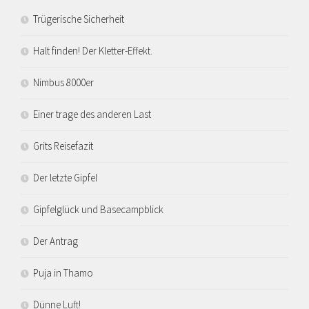
Trügerische Sicherheit
Halt finden! Der Kletter-Effekt.
Nimbus 8000er
Einer trage des anderen Last
Grits Reisefazit
Der letzte Gipfel
Gipfelglück und Basecampblick
Der Antrag
Puja in Thamo
Dünne Luft!