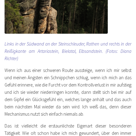
Links in der Südwand an der Steinschleuder, Rathen und rechts in der
Reißigkante am Artariastein, Bielatal, Elbsandstein. (Fotos: Diana
Richter)
Wenn ich aus einer schweren Route aussteige, wenn ich mir selbst
und meinen Ängsten ein Schnippchen schlug, wenn ich mich an das
Gefühl erinnere, wie die Furcht vor dem Kontrollverlust in mir aufstieg
und ich sie wieder niederringen konnte, dann stellt sich bei mir auf
dem Gipfel ein Glücksgefühl ein, welches lange anhält und das auch
beim nächsten Mal wieder da sein wird. Ich weiß das, denn dieser
Mechanismus nutzt sich einfach niemals ab.
Das ist vielleicht die erstaunlichste Eigenart dieser besonderen
Tätigkeit. Wie oft schon habe ich mich gewundert, über den immer