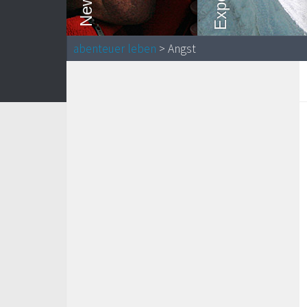
abenteuer leben
> Angst