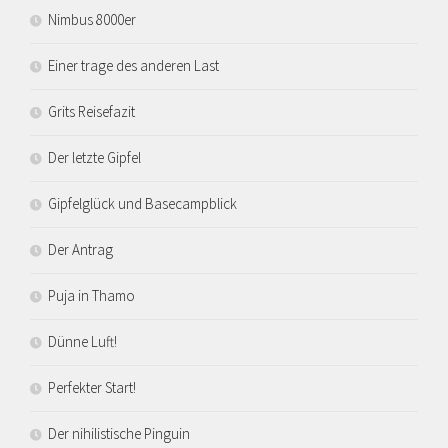
Nimbus 8000er
Einer trage des anderen Last
Grits Reisefazit
Der letzte Gipfel
Gipfelglück und Basecampblick
Der Antrag
Puja in Thamo
Dünne Luft!
Perfekter Start!
Der nihilistische Pinguin