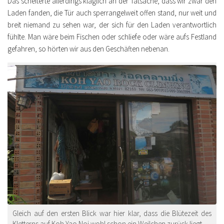
Das scheiterte allerdings kläglich an der Tatsache, dass wir zwar den
Laden fanden, die Tür auch sperrangelweit offen stand, nur weit und
breit niemand zu sehen war, der sich für den Laden verantwortlich
fühlte. Man wäre beim Fischen oder schliefe oder wäre aufs Festland
gefahren, so hörten wir aus den Geschäften nebenan.
Gleich auf den ersten Blick war hier klar, dass die Blütezeit des
Kletterns auf Koh Yao Noi wohl schon ein Weilchen zurück liegt.