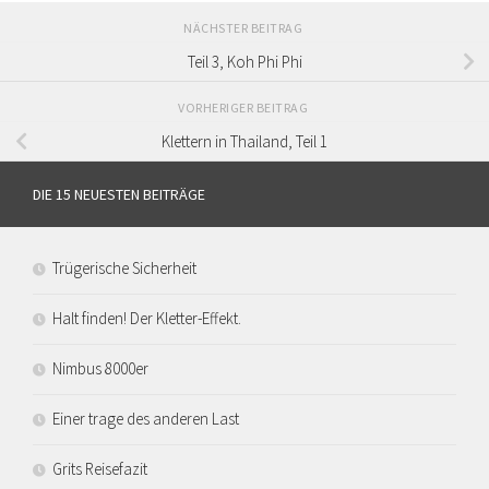
NÄCHSTER BEITRAG
Teil 3, Koh Phi Phi
VORHERIGER BEITRAG
Klettern in Thailand, Teil 1
DIE 15 NEUESTEN BEITRÄGE
Trügerische Sicherheit
Halt finden! Der Kletter-Effekt.
Nimbus 8000er
Einer trage des anderen Last
Grits Reisefazit