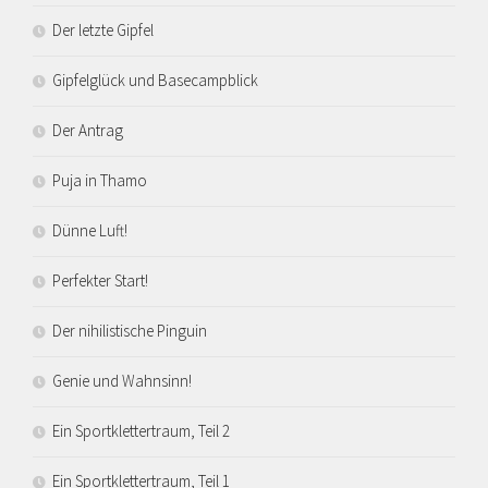
Der letzte Gipfel
Gipfelglück und Basecampblick
Der Antrag
Puja in Thamo
Dünne Luft!
Perfekter Start!
Der nihilistische Pinguin
Genie und Wahnsinn!
Ein Sportklettertraum, Teil 2
Ein Sportklettertraum, Teil 1