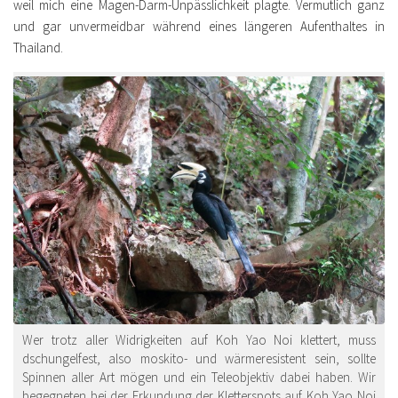
weil mich eine Magen-Darm-Unpässlichkeit plagte. Vermutlich ganz
und gar unvermeidbar während eines längeren Aufenthaltes in
Thailand.
Wer trotz aller Widrigkeiten auf Koh Yao Noi klettert, muss
dschungelfest, also moskito- und wärmeresistent sein, sollte
Spinnen aller Art mögen und ein Teleobjektiv dabei haben. Wir
begegneten bei der Erkundung der Kletterspots auf Koh Yao Noi