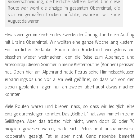
Rissverschneidung, die herrliche Kletterei bietet. Und diese
Route war wohl die einzige im gesamten Oberreintal, die
sich einigermaßen trocken anfühlte, während wir Ende
August da waren.
Etwas weniger im Zeichen des Zwecks der Übung stand mein Ausflug
mit Urs ins Oberreintal. Wir wollten eine ganze Woche lang klettern.
Ein herrlicher Gedanke. Endlich den Rückstand wenigstens ein
bisschen wieder wettmachen, den die Reise zum Alpamayo und
Artesonraju diesen Sommer in meine Kletterroutine (Können) gerissen
hat. Doch hier am Alpenrand hatte Petrus seine Himmelsschleusen
erbarmungslos und vor allem weit geöffnet, so dass wir von den
sieben geplanten Tagen nur an zweien überhaupt etwas machen
konnten.
Viele Routen waren und blieben nass, so dass wir lediglich eine
einzige durchsteigen konnten. Das „Gelbe U“ hat zwar immerhin zehn
Seillängen. Aber das tröstet mich nicht, wenn doch 60 oder 70
möglich gewesen wären, hätte sich Petrus mal ausnahmsweise
kooperativ gezeigt. Tat er aber nicht. Ganz nebenbei bemerkt