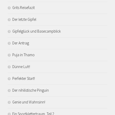
Grits Reisefazit
Der letzte Gipfel
Gipfelglück und Basecampblick
Der Antrag
Puja in Thamo
Dünne Luft!
Perfekter Start!
Der nihilistische Pinguin
Genie und Wahnsinn!
Ein Sportklettertraum, Teil 2