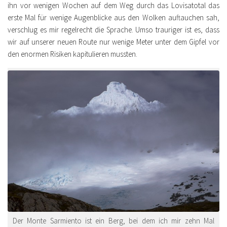
ihn vor wenigen Wochen auf dem Weg durch das Lovisatotal das
erste Mal für wenige Augenblicke aus den Wolken auftauchen sah,
verschlug es mir regelrecht die Sprache. Umso trauriger ist es, dass
wir auf unserer neuen Route nur wenige Meter unter dem Gipfel vor
den enormen Risiken kapitulieren mussten.
Der Monte Sarmiento ist ein Berg, bei dem ich mir zehn Mal