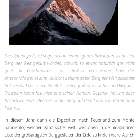
Der Alpamayo (li) ist sogar schon einmal ganz offiziell zum schönsten
Berg der Welt gekürt worden, obwohl so etwas natürlich gar nicht
geht. Die Geschmäcker sind schließlich verschieden. Dass der
Artesonraju (re) es zum vielleicht bekanntesten Berg der Welt geschafft
hat, verdankt er sicher ebenfalls seiner großen Schönheit und Eleganz.
Trotzdem kennt fast niemand seinen Namen. Gesehen hat ihn aber
tatsächlich jeder. Denn er ist der Berg auf dem Logo von Paramount
Pictures.
In diesem Jahr dann die Expedition nach Feuerland zum Monte
Sarmiento, welcher ganz sicher weit, weit oben in der imaginären
Liste der großartigsten Berggestalten der Erde zu finden wäre. Als ich