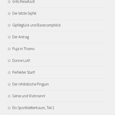
Grits Reisefazit
Der letzte Gipfel
Gipfelglück und Basecampblick
Der Antrag
Puja in Thamo
Dünne Luft!
Perfekter Start!
Der nihilistische Pinguin
Genie und Wahnsinn!
Ein Sportklettertraum, Teil 2