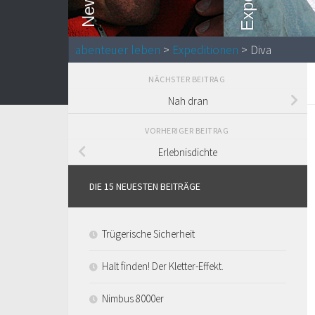
abenteuer leben
>
Expeditionen
> Diva
NÄCHSTER BEITRAG
Nah dran
VORHERIGER BEITRAG
Erlebnisdichte
DIE 15 NEUESTEN BEITRÄGE
Trügerische Sicherheit
Halt finden! Der Kletter-Effekt.
Nimbus 8000er