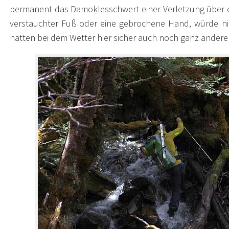
permanent das Damoklesschwert einer Verletzung über ei
verstauchter Fuß oder eine gebrochene Hand, würde ni
hätten bei dem Wetter hier sicher auch noch ganz ander