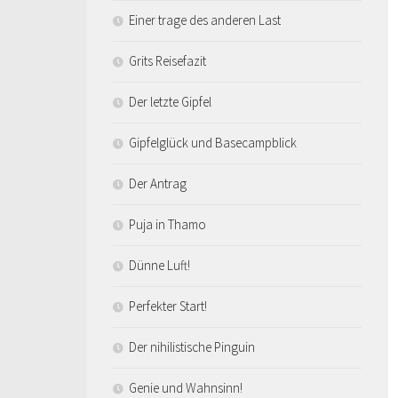
Einer trage des anderen Last
Grits Reisefazit
Der letzte Gipfel
Gipfelglück und Basecampblick
Der Antrag
Puja in Thamo
Dünne Luft!
Perfekter Start!
Der nihilistische Pinguin
Genie und Wahnsinn!