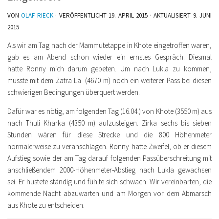
VON
OLAF RIECK
· VERÖFFENTLICHT
19. APRIL 2015
· AKTUALISIERT
9. JUNI
2015
Als wir am Tag nach der Mammutetappe in Khote eingetroffen waren,
gab es am Abend schon wieder ein ernstes Gespräch. Diesmal
hatte Ronny mich darum gebeten. Um nach Lukla zu kommen,
musste mit dem Zatra La (4670 m) noch ein weiterer Pass bei diesen
schwierigen Bedingungen überquert werden.
Dafür war es nötig, am folgenden Tag (16.04.) von Khote (3550 m) aus
nach Thuli Kharka (4350 m) aufzusteigen. Zirka sechs bis sieben
Stunden wären für diese Strecke und die 800 Höhenmeter
normalerweise zu veranschlagen. Ronny hatte Zweifel, ob er diesem
Aufstieg sowie der am Tag darauf folgenden Passüberschreitung mit
anschließendem 2000-Höhenmeter-Abstieg nach Lukla gewachsen
sei. Er hustete ständig und fühlte sich schwach. Wir vereinbarten, die
kommende Nacht abzuwarten und am Morgen vor dem Abmarsch
aus Khote zu entscheiden.