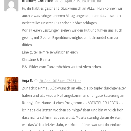
Bischoff, Christine
20. April 2015 um 06:08 Uhr
Hi, ihr habt es geschafft. Glückwunsch an ALLE ! Nun können wir
auch etwas ruhiger unseren Alltag angehen, denn das Lesen der
Berichte lies unseren Puls schon höher schlagen.
Vor all euren Leistungen ziehen wir den Hut und fühlen uns auch
geehrt, mit 2 euren Expeditionsmitgliedern befreundet sein zu
dürfen.
Eine gute Heimreise wünschen euch
Christine & Rainer
P.S.: Bilder vom Tanz möchten wir trotzdem sehen.
Anja E.
20. April 2015 um 07:15 Uhr
Zunächst einmal Glückwunsch an Alle, die so tapfer durchgehalten
haben und alle wieder Heil angekommen sind (gute Besserung an
Ronny). Der Name ist eben Programm … ABENTEUER LEBEN …
ich habe die letzten Wochen so mitgefiebert und bin wirklich froh,
dass nichts schlimmes passiert ist. Musste ständig daran denken,
wie das Wetter letztes Jahr, ein Monat früher war und ihr einfach