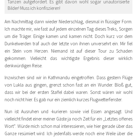
Tanzen aufgefordert. Es gibt davon wohl sogar unautorisierte
Bilder! Muss ich konfiszieren!
Am Nachmittag dann wieder Niederschlag, diesmal in flüssiger Form.
Ich machte mir, wie fast auf jedem einzelnen Tag dieses Treks, Sorgen
um die Träger. Einige kamen und kamen nicht. Doch kurz vor dem
Dunkelwerden traf auch der letzte von ihnen unversehrt ein. Mir fiel
ein Stein vom Herzen. Niemand ist auf dieser Tour zu Schaden
gekommen. Vielleicht das wichtigste Ergebnis dieser wirklich
denkwürdigen Reise.
Inzwischen sind wir in Kathmandu eingetroffen. Dass gestern Flüge
von Lukla aus gingen, grenzt schon fast an ein Wunder. Bloß gut,
dass wir bei der ersten Staffel dabei waren. Sonst wären wir wohl
noch nicht hier. Es gab nur ein ziemlich kurzes Flugwetterfenster.
Nun ist Ausruhen und -kurieren sowie viel Essen angesagt. Und
vielleicht findet einer meiner Gäste ja noch Zeit für ein „Letztes offenes
Wort“. Würde mich schon mal interessieren, wie hier gerade über das
Ganze resümiert wird. Ich jedenfalls werde noch eine Weile über die