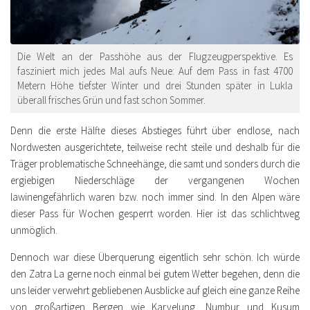
Die Welt an der Passhöhe aus der Flugzeugperspektive. Es
fasziniert mich jedes Mal aufs Neue: Auf dem Pass in fast 4700
Metern Höhe tiefster Winter und drei Stunden später in Lukla
überall frisches Grün und fast schon Sommer.
Denn die erste Hälfte dieses Abstieges führt über endlose, nach
Nordwesten ausgerichtete, teilweise recht steile und deshalb für die
Träger problematische Schneehänge, die samt und sonders durch die
ergiebigen Niederschläge der vergangenen Wochen
lawinengefährlich waren bzw. noch immer sind. In den Alpen wäre
dieser Pass für Wochen gesperrt worden. Hier ist das schlichtweg
unmöglich.
Dennoch war diese Überquerung eigentlich sehr schön. Ich würde
den Zatra La gerne noch einmal bei gutem Wetter begehen, denn die
uns leider verwehrt gebliebenen Ausblicke auf gleich eine ganze Reihe
von großartigen Bergen wie Karyelung, Numbur und Kusum