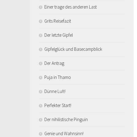
Einer trage des anderen Last
Grits Reisefazit
Der letzte Gipfel
Gipfelglück und Basecampblick
Der Antrag
Puja in Thamo
Dünne Luft!
Perfekter Start!
Der nihilistische Pinguin
Genie und Wahnsinn!