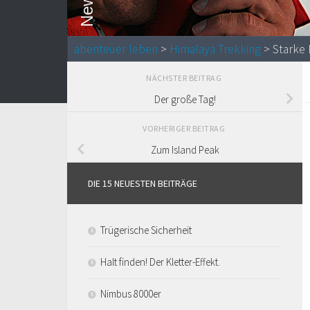
abenteuer leben
>
Himalaya Trekking
> Starke 
NÄCHSTER BEITRAG
Der große Tag!
VORHERIGER BEITRAG
Zum Island Peak
DIE 15 NEUESTEN BEITRÄGE
Trügerische Sicherheit
Halt finden! Der Kletter-Effekt.
Nimbus 8000er