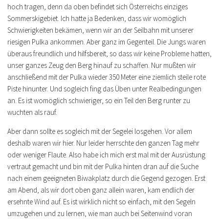
hoch tragen, denn da oben befindet sich Österreichs einziges
Sommerskigebiet. Ich hatte ja Bedenken, dass wir womöglich
Schwierigkeiten bekämen, wenn wir an der Seilbahn mit unserer
riesigen Pulka ankommen. Aber ganz im Gegenteil. Die Jungs waren
überaus freundlich und hilfsbereit, so dass wir keine Probleme hatten,
unser ganzes Zeug den Berg hinauf zu schaffen. Nur mußten wir
anschließend mit der Pulka wieder 350 Meter eine ziemlich steile rote
Piste hinunter. Und sogleich fing das Üben unter Realbedingungen
an. Es ist womöglich schwieriger, so ein Teil den Berg runter zu
wuchten als rauf.
Aber dann sollte es sogleich mit der Segelei losgehen. Vor allem
deshalb waren wir hier. Nur leider herrschte den ganzen Tag mehr
oder weniger Flaute. Also habe ich mich erst mal mit der Ausrüstung
vertraut gemacht und bin mit der Pulka hinten dran auf die Suche
nach einem geeigneten Biwakplatz durch die Gegend gezogen. Erst
am Abend, als wir dort oben ganz allein waren, kam endlich der
ersehnte Wind auf. Es ist wirklich nicht so einfach, mit den Segeln
umzugehen und zu lernen, wie man auch bei Seitenwind voran