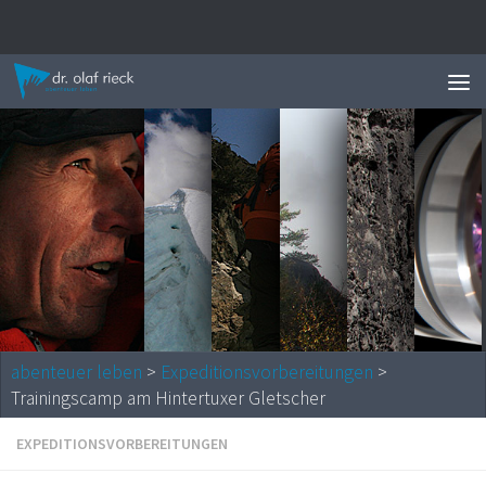
Zum Inhalt springen
News 
abenteuer leben
>
Expeditionsvorbereitungen
>
Trainingscamp am Hintertuxer Gletscher
EXPEDITIONSVORBEREITUNGEN