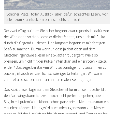
Schöner Platz, toller Ausblick aber dafür schlechtes Essen, vor
allem zum Frühstück. Peronin ist nichts für mich!
Der zweite Tag auf dem Gletscher begann zwar regnerisch, dafür war
der Wind dann so stark, dass er die Kraft hatte, uns auch mit Pulka
durch die Gegend zu ziehen. Und langsam begann es mir richtigen
Spaß zu machen. Dumm war nur, dass ja dort oben auf dem
Gletscher irgendwie alles in eine Skiabfahrt übergeht. Wie also
bremsen, um nicht mit der Pulka hinten dran auf einer roten Piste zu
enden? Das Segel bei starkem Wind zu bändigen und zusammen zu
packen, ist auch ein ziemlich schwieriges Unterfangen. Wir waren
zum Teil also schon nah dran an den realen Bedingungen.
Das Fazit dieser Tage auf dem Gletscher ist für mich sehr positiv. Mit
den Parawings kann ich zwar noch nicht perfekt umgehen, aber das
Segeln mit gutem Wind klappt schon ganz prima. Mehr muss man erst
mal nicht können. Übung wird auch mich irgendwann zum Meister
machen. Mit der Ausrüstung bin ich nun vertraut, und Georg und ich