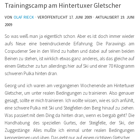
Trainingscamp am Hintertuxer Gletscher
VON
OLAF RIECK
· VERÖFFENTLICHT
17. JUNI 2009
· AKTUALISIERT
19. JUNI
2009
So was weiß man ja eigentlich schon. Aber es ist doch immer wieder
aufs Neue eine beeindruckende Erfahrung. Die Parawings am
Cospudener See in den Wind zu halten und dabei auf seinen beiden
Beinen zu stehen, ist wirklich etwas ganz anderes, als das gleiche auf
einem Gletscher zu tun allerdings hier auf Ski und einer 70 Kilogramm
schweren Pulka hinten dran.
Georg und ich waren am vergangenen Wochenende am Hintertuxer
Gletscher, um unter realen Bedingungen zu trainieren. Also genauer
gesagt, sollte er mich trainieren. Ich wollte wissen, wie es sich anfühlt,
eine schwere Pulka mit Ski und Steigfellen den Berg hinauf zu ziehen.
Was passiert mit dem Ding da hinten dran, wenn es bergab geht? Die
Handhabung des speziellen Gurtes, der Steigfelle, der Ski, der
Zuggestänge: Alles mußte ich einmal unter realen Bedingungen
kennenlernen und üben. Das geht nur auf einem richtigen Gletscher.