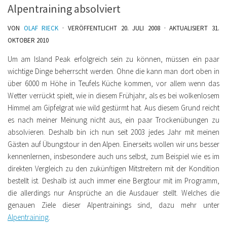
Alpentraining absolviert
VON
OLAF RIECK
· VERÖFFENTLICHT
20. JULI 2008
· AKTUALISIERT
31.
OKTOBER 2010
Um am Island Peak erfolgreich sein zu können, müssen ein paar
wichtige Dinge beherrscht werden. Ohne die kann man dort oben in
über 6000 m Höhe in Teufels Küche kommen, vor allem wenn das
Wetter verrückt spielt, wie in diesem Frühjahr, als es bei wolkenlosem
Himmel am Gipfelgrat wie wild gestürmt hat. Aus diesem Grund reicht
es nach meiner Meinung nicht aus, ein paar Trockenübungen zu
absolvieren.
Deshalb bin ich nun seit 2003 jedes Jahr mit meinen
Gästen auf Übungstour in den Alpen. Einerseits wollen wir uns besser
kennenlernen, insbesondere auch uns selbst, zum Beispiel wie es im
direkten Vergleich zu den zukünftigen Mitstreitern mit der Kondition
bestellt ist. Deshalb ist auch immer eine Bergtour mit im Programm,
die allerdings nur Ansprüche an die Ausdauer stellt. Welches die
genauen Ziele dieser Alpentrainings sind, dazu mehr unter
Alpentraining
.