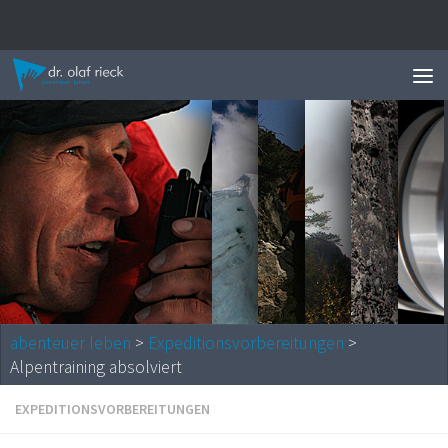
Zum Inhalt springen
News 
abenteuer leben
>
Expeditionsvorbereitungen
>
Alpentraining absolviert
EXPEDITIONSVORBEREITUNGEN