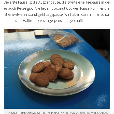
Die erste Pause ist die Ausziehpause, die zweite eine Teepause in der
es auch Kekse gibt. Alle lieben Coconut Cockies. Pause Nummer drei
ist eine etwa einstündige Mittagspause. Wir haben dann immer schon
mehr als die Hälfte unseres Tagespensums geschafft.
Unsere Lieblingskekse. Heute habe ich ausnahmsweise mal andere