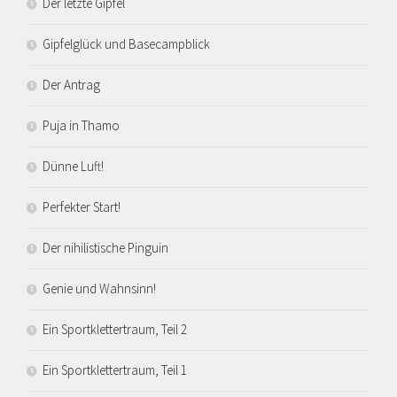
Der letzte Gipfel
Gipfelglück und Basecampblick
Der Antrag
Puja in Thamo
Dünne Luft!
Perfekter Start!
Der nihilistische Pinguin
Genie und Wahnsinn!
Ein Sportklettertraum, Teil 2
Ein Sportklettertraum, Teil 1