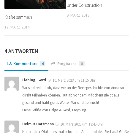
Under Construction
9. MÄRZ 2018
Kräfte sammeln
17. MÄRZ 2014
4 ANTWORTEN
Kommentare
4
Pingbacks
0
Liebing, Gerd
10. März 2023 um 11:15 Uhr
Wir sind recht froh, dass wir an der Reisegeschichte von Anna so
direkt teilhaben können. Hut ab vor dem Mädchen! Bleibt alle
gesund und habt gutes Wetter. Wir sind bei euch!
LIebe Grüße von Helga & Gerd, Freyburg
Helmut Hartmann
10. März 2023 um 13:45 Uhr
Hallo lieber Olaf, pass mal schön auf Anba und den Rest auf! Grüße