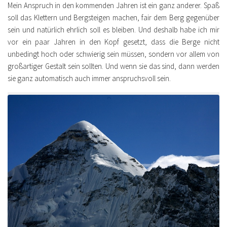
Mein Anspruch in den kommenden Jahren ist ein ganz anderer. Spaß
soll das Klettern und Bergsteigen machen, fair dem Berg gegenüber
sein und natürlich ehrlich soll es bleiben. Und deshalb habe ich mir
vor ein paar Jahren in den Kopf gesetzt, dass die Berge nicht
unbedingt hoch oder schwierig sein müssen, sondern vor allem von
großartiger Gestalt sein sollten. Und wenn sie das sind, dann werden
sie ganz automatisch auch immer anspruchsvoll sein.