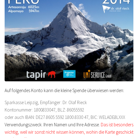
Auf folgendes Konto kann die kleine Spende überwiesen werden:
Sparkasse Leipzig, Empfänger: Dr. Olaf Rieck
Kontonummer: 1800833047, BLZ: 86055592
oder auch IBAN: DE27 8605 5592 1800 8330 47, BIC: WELADE8LXXX
Verwendungszweck: Ihren Namen und Ihre Adresse.
Das ist besonders
wichtig, weil wir sonst nicht wissen können, wohin die Karte geschickt