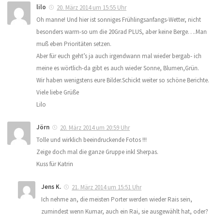
lilo
20. März 2014 um 15:55 Uhr
Oh manne! Und hier ist sonniges Frühlingsanfangs-Wetter, nicht
besonders warm-so um die 20Grad PLUS, aber keine Berge….Man
muß eben Prioritäten setzen.
Aber für euch geht’s ja auch irgendwann mal wieder bergab- ich
meine es wörtlich-da gibt es auch wieder Sonne, Blumen,Grün.
Wir haben wenigstens eure Bilder.Schickt weiter so schöne Berichte.
Viele liebe Grüße
Lilo
Jörn
20. März 2014 um 20:59 Uhr
Tolle und wirklich beeindruckende Fotos !!!
Zeige doch mal die ganze Gruppe inkl Sherpas.
Kuss für Katrin
Jens K.
21. März 2014 um 15:51 Uhr
Ich nehme an, die meisten Porter werden wieder Rais sein,
zumindest wenn Kumar, auch ein Rai, sie ausgewählt hat, oder?