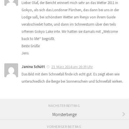
Lieber Olaf, der Bericht erinnert mich sehr an das Wetter 2011 in
Gokyo, als sich das Londoner Pärchen, das dann bei uns in der
Lodge saß, bei schönstem Wetter am Renjo von ihrem Guide
verabschiedet hatte, und dann im Schneesturm über den teils
offenen Gokyo Lake irrte. Wir hatten sie damals mit „Welcome
back to life!“ begrüßt.
Beste Grüße
Jens
Janina Schütt
23. März 2014 um 20:39 Uhr
Das Bild mit dem Schneefall finde ich echt gut. Es zeigt eben wie
unterschiedlich die Berge bei Sonnenschein und Schneefall wirken.
NÄCHSTER BEITRAG
Monsterberge
VORHERIGER BEITRAG