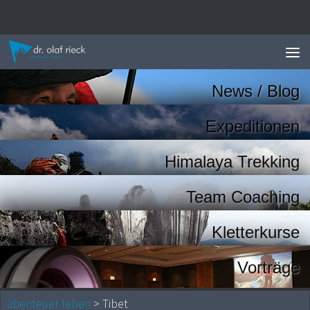
Zum Inhalt springen
News / Blog
Expeditionen
Himalaya Trekking
Team Coaching
Kletterkurse
Vorträge
abenteuer leben
> Tibet