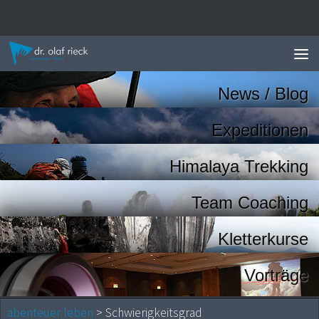
Zum Inhalt springen
News / Blog
Expeditionen
Himalaya Trekking
Team Coaching
Kletterkurse
Vorträge
abenteuer leben
> Schwierigkeitsgrad