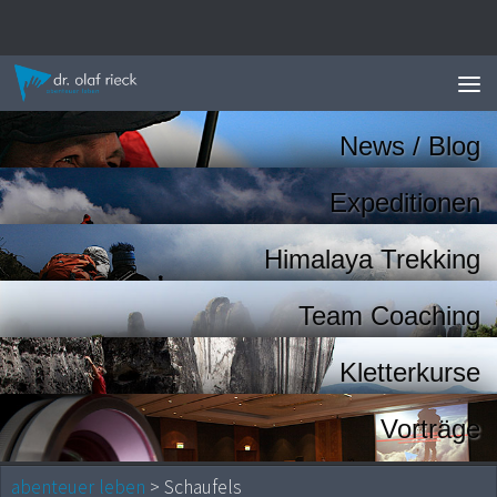
Zum Inhalt springen
News / Blog
Expeditionen
Himalaya Trekking
Team Coaching
Kletterkurse
Vorträge
abenteuer leben
> Schaufels