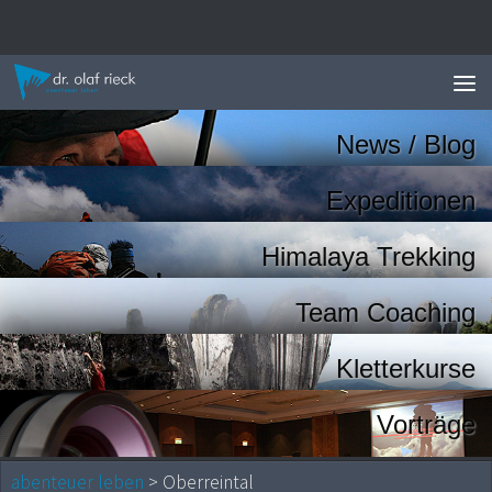
Zum Inhalt springen
News / Blog
Expeditionen
Himalaya Trekking
Team Coaching
Kletterkurse
Vorträge
abenteuer leben
> Oberreintal