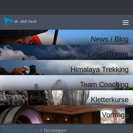
Zum Inhalt springen
News / Blog
Expeditionen
Himalaya Trekking
Team Coaching
Kletterkurse
Vorträge
abenteuer leben
> Norwegen