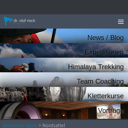
Zum Inhalt springen
News / Blog
Expeditionen
Himalaya Trekking
Team Coaching
Kletterkurse
Vorträge
abenteuer leben
> Nordsattel