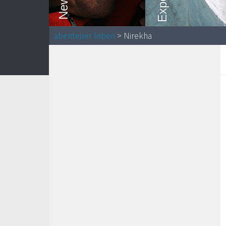
abenteuer leben
> Nirekha