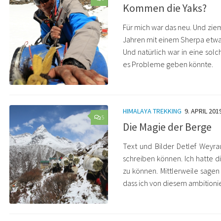
Kommen die Yaks?
Für mich war das neu. Und zie
Jahren mit einem Sherpa etwas
Und natürlich war in eine sol
es Probleme geben könnte.
HIMALAYA TREKKING
9. APRIL 201
5
Die Magie der Berge
Text und Bilder Detlef Weyrau
schreiben können. Ich hatte d
zu können. Mittlerweile sagen
dass ich von diesem ambitionie