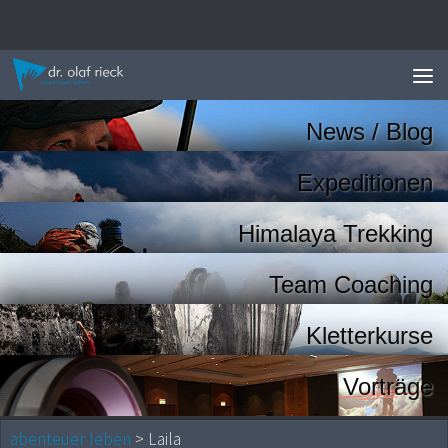
Zum Inhalt springen
News / Blog
Expeditionen
Himalaya Trekking
Team Coaching
Kletterkurse
Vorträge
abenteuer leben
> Laila