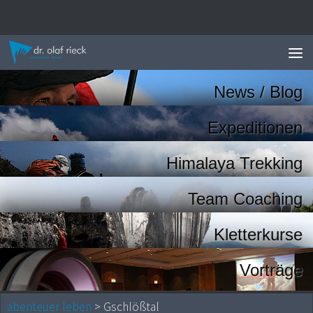
Zum Inhalt springen
News / Blog
Expeditionen
Himalaya Trekking
Team Coaching
Kletterkurse
Vorträge
abenteuer leben
> Gschlößtal