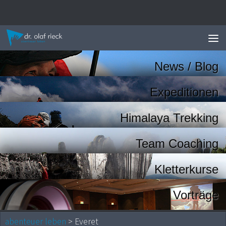
Zum Inhalt springen
News / Blog
Expeditionen
Himalaya Trekking
Team Coaching
Kletterkurse
Vorträge
abenteuer leben
> Everet