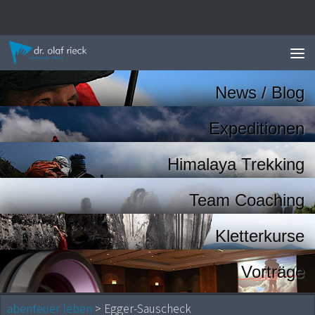
Zum Inhalt springen
News / Blog
Expeditionen
Himalaya Trekking
Team Coaching
Kletterkurse
Vorträge
abenteuer leben
> Egger-Sauscheck