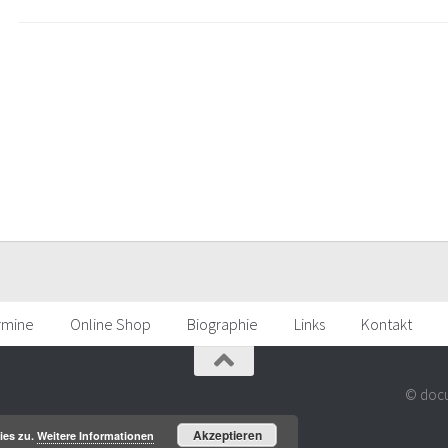
rmine
Online Shop
Biographie
Links
Kontakt
© docu
Akzeptieren
ies zu.
Weitere Informationen