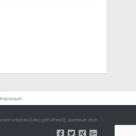
Impressum
ment.write(new Date().getFullYear()); abenteuer leben