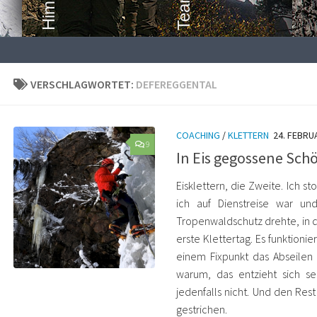
VERSCHLAGWORTET:
DEFEREGGENTAL
COACHING
/
KLETTERN
24. FEBRU
9
In Eis gegossene Sch
Eisklettern, die Zweite. Ich s
ich auf Dienstreise war u
Tropenwaldschutz drehte, in d
erste Klettertag. Es funktionie
einem Fixpunkt das Abseilen 
warum, das entzieht sich se
jedenfalls nicht. Und den Res
gestrichen.