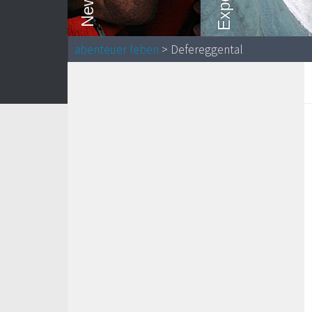
abenteuer leben
> Defereggental